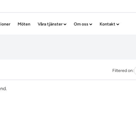
Hoppa till innehållet
tioner
Möten
Våra tjänster
Om oss
Kontakt
Filtered on:
und.