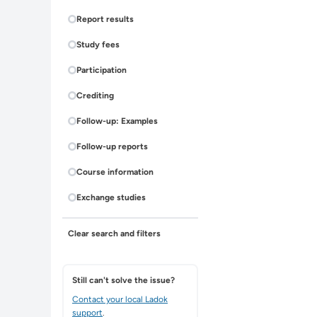
Report results
Study fees
Participation
Crediting
Follow-up: Examples
Follow-up reports
Course information
Exchange studies
Clear search and filters
Still can't solve the issue?
Contact your local Ladok
support
.