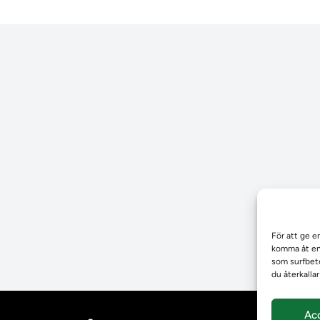
För att ge e
komma åt enh
som surfbete
du återkalla
Ac