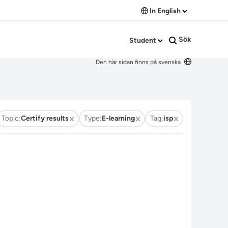
In English
Sök
Student
Den här sidan finns på svenska
Topic:
Certify results
Type:
E-learning
Tag:
isp