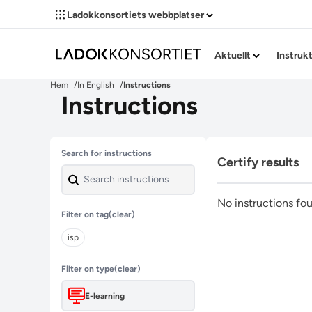
Ladokkonsortiets webbplatser
Aktuellt
Instruk
Hem
In English
Instructions
Instructions
Skip past filters
Search for instructions
Certify results
No instructions fo
Filter on tag
(clear)
isp
Filter on type
(clear)
E-learning