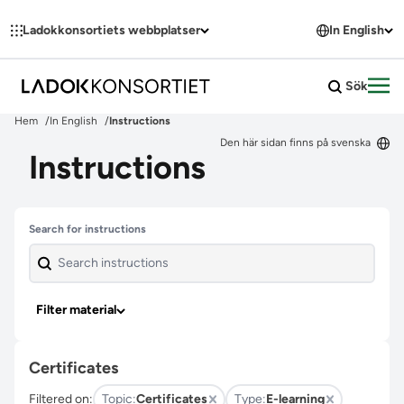
Hoppa till innehållet
Ladokkonsortiets webbplatser
In English
Sök
Öpp
Hem
In English
Instructions
Den här sidan finns på svenska
Instructions
Skip past filters
Search for instructions
Filter material
Certificates
Filtered on:
Topic:
Certificates
Type:
E-learning