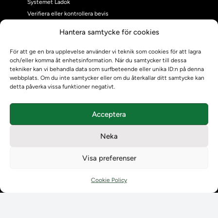
Systemet Ladok
Verifiera eller kontrollera bevis
Kontrollera intyg
Hantera samtycke för cookies
Om oss
Om oss
För att ge en bra upplevelse använder vi teknik som cookies för att lagra
och/eller komma åt enhetsinformation. När du samtycker till dessa
Om Ladokkonsortiet
tekniker kan vi behandla data som surfbeteende eller unika ID:n på denna
Ladokkonsortiet internationellt
webbplats. Om du inte samtycker eller om du återkallar ditt samtycke kan
Vision, strategi och produktplan
detta påverka vissa funktioner negativt.
Teamens sammansättning och arbetet på Ladokkonsortiet
Användarkontakter
Acceptera
Ladokpodden
Policyer och dokument
Neka
Kontakt
Kontakt
Visa preferenser
Kontaktuppgifter till lärosätenas Ladoksupport
Kontaktuppgifter för studenters Ladoksupport
Cookie Policy
Kontaktuppgifter till Ladokkonsortiet
Student
Student