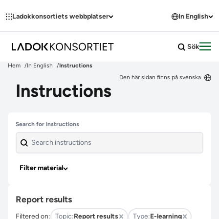
Hoppa till innehållet
Ladokkonsortiets webbplatser
In English
Sök
Öpp
Hem
In English
Instructions
Den här sidan finns på svenska
Instructions
Skip past filters
Search for instructions
Filter material
Report results
Filtered on:
Topic:
Report results
Type:
E-learning