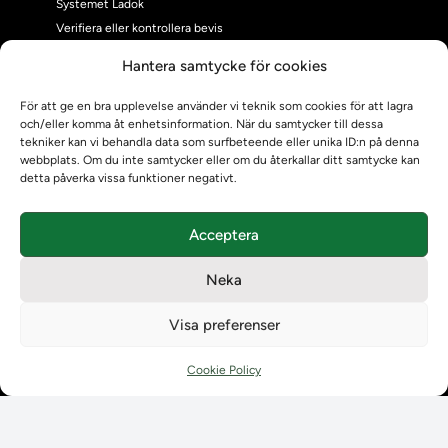
Systemet Ladok
Verifiera eller kontrollera bevis
Kontrollera intyg
Hantera samtycke för cookies
Om oss
Om oss
För att ge en bra upplevelse använder vi teknik som cookies för att lagra
och/eller komma åt enhetsinformation. När du samtycker till dessa
Om Ladokkonsortiet
tekniker kan vi behandla data som surfbeteende eller unika ID:n på denna
Ladokkonsortiet internationellt
webbplats. Om du inte samtycker eller om du återkallar ditt samtycke kan
Vision, strategi och produktplan
detta påverka vissa funktioner negativt.
Teamens sammansättning och arbetet på Ladokkonsortiet
Användarkontakter
Acceptera
Ladokpodden
Policyer och dokument
Neka
Kontakt
Kontakt
Visa preferenser
Kontaktuppgifter till lärosätenas Ladoksupport
Kontaktuppgifter för studenters Ladoksupport
Cookie Policy
Kontaktuppgifter till Ladokkonsortiet
Student
Student