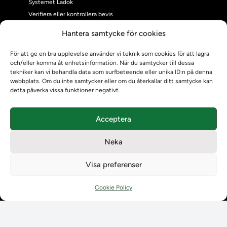
Systemet Ladok
Verifiera eller kontrollera bevis
Kontrollera intyg
Hantera samtycke för cookies
Om oss
Om oss
För att ge en bra upplevelse använder vi teknik som cookies för att lagra
och/eller komma åt enhetsinformation. När du samtycker till dessa
Om Ladokkonsortiet
tekniker kan vi behandla data som surfbeteende eller unika ID:n på denna
Ladokkonsortiet internationellt
webbplats. Om du inte samtycker eller om du återkallar ditt samtycke kan
Vision, strategi och produktplan
detta påverka vissa funktioner negativt.
Teamens sammansättning och arbetet på Ladokkonsortiet
Användarkontakter
Acceptera
Ladokpodden
Policyer och dokument
Neka
Kontakt
Kontakt
Visa preferenser
Kontaktuppgifter till lärosätenas Ladoksupport
Kontaktuppgifter för studenters Ladoksupport
Cookie Policy
Kontaktuppgifter till Ladokkonsortiet
Student
Student