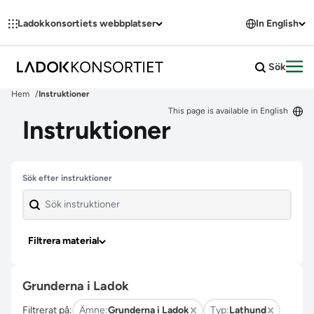
Hoppa till innehållet
Ladokkonsortiets webbplatser
In English
Sök
Öpp
Hem
Instruktioner
This page is available in English
Instruktioner
Hoppa över filter
Sök efter instruktioner
Filtrera material
Grunderna i Ladok
Filtrerat på:
Ämne:
Grunderna i Ladok
Typ:
Lathund