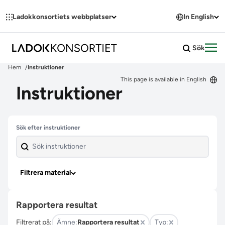
Hoppa till innehållet
Ladokkonsortiets webbplatser
In English
Sök
Öpp
Hem
Instruktioner
This page is available in English
Instruktioner
Hoppa över filter
Sök efter instruktioner
Filtrera material
Rapportera resultat
Filtrerat på:
Ämne:
Rapportera resultat
Typ: