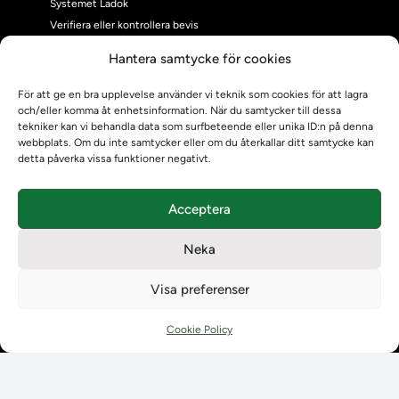
Systemet Ladok
Verifiera eller kontrollera bevis
Kontrollera intyg
Hantera samtycke för cookies
Om oss
Om oss
För att ge en bra upplevelse använder vi teknik som cookies för att lagra
och/eller komma åt enhetsinformation. När du samtycker till dessa
Om Ladokkonsortiet
tekniker kan vi behandla data som surfbeteende eller unika ID:n på denna
Ladokkonsortiet internationellt
webbplats. Om du inte samtycker eller om du återkallar ditt samtycke kan
Vision, strategi och produktplan
detta påverka vissa funktioner negativt.
Teamens sammansättning och arbetet på Ladokkonsortiet
Användarkontakter
Acceptera
Ladokpodden
Policyer och dokument
Neka
Kontakt
Kontakt
Visa preferenser
Kontaktuppgifter till lärosätenas Ladoksupport
Kontaktuppgifter för studenters Ladoksupport
Cookie Policy
Kontaktuppgifter till Ladokkonsortiet
Student
Student