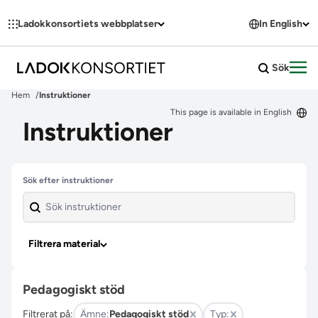
Hoppa till innehållet
Ladokkonsortiets webbplatser
In English
Sök
Öpp
Hem
Instruktioner
This page is available in English
Instruktioner
Hoppa över filter
Sök efter instruktioner
Filtrera material
Pedagogiskt stöd
Filtrerat på:
Ämne:
Pedagogiskt stöd
Typ: