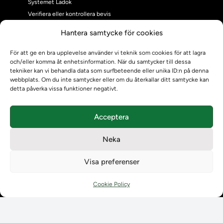
Systemet Ladok
Verifiera eller kontrollera bevis
Kontrollera intyg
Hantera samtycke för cookies
Om oss
Om oss
För att ge en bra upplevelse använder vi teknik som cookies för att lagra
och/eller komma åt enhetsinformation. När du samtycker till dessa
Om Ladokkonsortiet
tekniker kan vi behandla data som surfbeteende eller unika ID:n på denna
Ladokkonsortiet internationellt
webbplats. Om du inte samtycker eller om du återkallar ditt samtycke kan
Vision, strategi och produktplan
detta påverka vissa funktioner negativt.
Teamens sammansättning och arbetet på Ladokkonsortiet
Användarkontakter
Acceptera
Ladokpodden
Policyer och dokument
Neka
Kontakt
Kontakt
Visa preferenser
Kontaktuppgifter till lärosätenas Ladoksupport
Kontaktuppgifter för studenters Ladoksupport
Cookie Policy
Kontaktuppgifter till Ladokkonsortiet
Student
Student