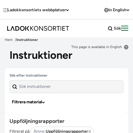
Hoppa till innehållet
Ladokkonsortiets webbplatser
In English
Sök
Öpp
Hem
Instruktioner
This page is available in English
Instruktioner
Hoppa över filter
Sök efter instruktioner
Filtrera material
Uppföljningsrapporter
Filtrerat på:
Ämne:
Uppföljningsrapporter