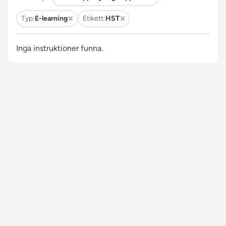
Typ:
E-learning
Etikett:
HST
Inga instruktioner funna.