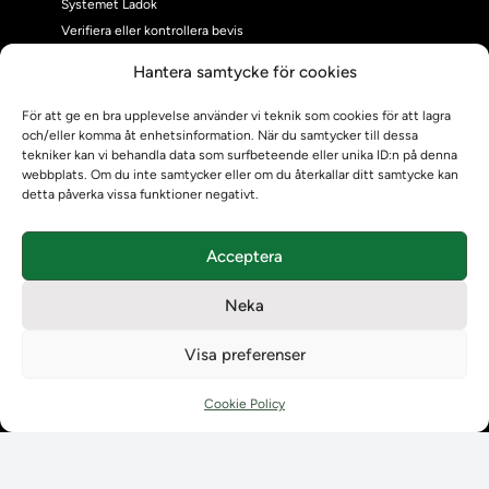
Systemet Ladok
Verifiera eller kontrollera bevis
Kontrollera intyg
Hantera samtycke för cookies
Om oss
Om oss
För att ge en bra upplevelse använder vi teknik som cookies för att lagra
och/eller komma åt enhetsinformation. När du samtycker till dessa
Om Ladokkonsortiet
tekniker kan vi behandla data som surfbeteende eller unika ID:n på denna
Ladokkonsortiet internationellt
webbplats. Om du inte samtycker eller om du återkallar ditt samtycke kan
Vision, strategi och produktplan
detta påverka vissa funktioner negativt.
Teamens sammansättning och arbetet på Ladokkonsortiet
Användarkontakter
Acceptera
Ladokpodden
Policyer och dokument
Neka
Kontakt
Kontakt
Visa preferenser
Kontaktuppgifter till lärosätenas Ladoksupport
Kontaktuppgifter för studenters Ladoksupport
Cookie Policy
Kontaktuppgifter till Ladokkonsortiet
Student
Student