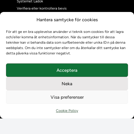
Systemet Ladok
Verifiera eller kontrollera bevis
Kontrollera intyg
Hantera samtycke för cookies
Om oss
Om oss
För att ge en bra upplevelse använder vi teknik som cookies för att lagra
och/eller komma åt enhetsinformation. När du samtycker till dessa
Om Ladokkonsortiet
tekniker kan vi behandla data som surfbeteende eller unika ID:n på denna
Ladokkonsortiet internationellt
webbplats. Om du inte samtycker eller om du återkallar ditt samtycke kan
Vision, strategi och produktplan
detta påverka vissa funktioner negativt.
Teamens sammansättning och arbetet på Ladokkonsortiet
Användarkontakter
Acceptera
Ladokpodden
Policyer och dokument
Neka
Kontakt
Kontakt
Visa preferenser
Kontaktuppgifter till lärosätenas Ladoksupport
Kontaktuppgifter för studenters Ladoksupport
Cookie Policy
Kontaktuppgifter till Ladokkonsortiet
Student
Student