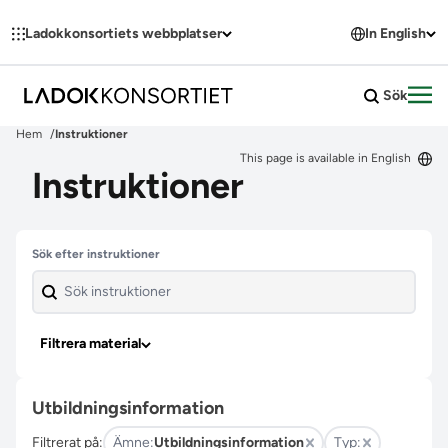
Hoppa till innehållet
Ladokkonsortiets webbplatser
In English
Sök
Öpp
Hem
Instruktioner
This page is available in English
Instruktioner
Hoppa över filter
Sök efter instruktioner
Filtrera material
Utbildningsinformation
Filtrerat på:
Ämne:
Utbildningsinformation
Typ: