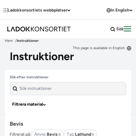
Hoppa till innehållet
Ladokkonsortiets webbplatser
In English
Sök
Öpp
Hem
Instruktioner
This page is available in English
Instruktioner
Hoppa över filter
Sök efter instruktioner
Filtrera material
Bevis
Filtrerat på:
Ämne:
Bevis
Typ:
Lathund