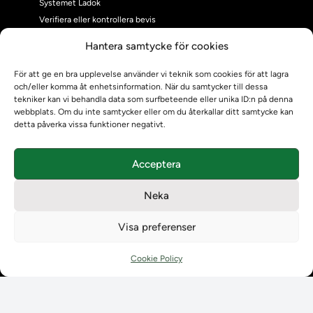
Systemet Ladok
Verifiera eller kontrollera bevis
Kontrollera intyg
Hantera samtycke för cookies
Om oss
Om oss
För att ge en bra upplevelse använder vi teknik som cookies för att lagra
och/eller komma åt enhetsinformation. När du samtycker till dessa
Om Ladokkonsortiet
tekniker kan vi behandla data som surfbeteende eller unika ID:n på denna
Ladokkonsortiet internationellt
webbplats. Om du inte samtycker eller om du återkallar ditt samtycke kan
Vision, strategi och produktplan
detta påverka vissa funktioner negativt.
Teamens sammansättning och arbetet på Ladokkonsortiet
Användarkontakter
Acceptera
Ladokpodden
Policyer och dokument
Neka
Kontakt
Kontakt
Visa preferenser
Kontaktuppgifter till lärosätenas Ladoksupport
Kontaktuppgifter för studenters Ladoksupport
Cookie Policy
Kontaktuppgifter till Ladokkonsortiet
Student
Student