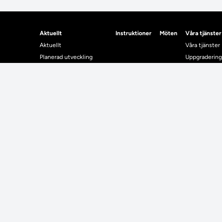
Aktuellt
Instruktioner
Möten
Våra tjänster
Aktuellt
Våra tjänster
Planerad utveckling
Uppgradering
Levererat till Ladok
Driftmeddel
Nyhetsinlägg
NUAK
Individuella studieplaner
Emrex
Utbildningsplanering
Bak- och fra
Systemet La
Verifiera elle
Kontrollera i
Kontakt
Student
Kontakt
Student
Kontaktuppgifter till lärosätenas Ladoksupport
Använda Ladok fö
Kontaktuppgifter för studenters Ladoksupport
Digital examen
Kontaktuppgifter till Ladokkonsortiet
Delning av bevis
Utländska meriter