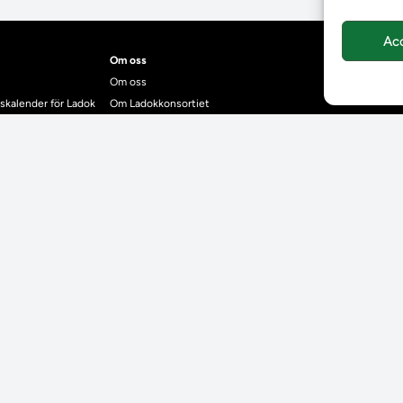
Ac
Om oss
Om oss
skalender för Ladok
Om Ladokkonsortiet
anden
Ladokkonsortiet internationellt
Vision, strategi och produktplan
Teamens sammansättning och arbetet på Ladokkonsortiet
mgrund
Användarkontakter
dok
Ladokpodden
r kontrollera bevis
Policyer och dokument
ntyg
r studenter