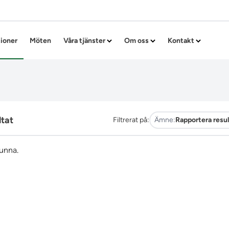
Hoppa till innehållet
tioner
Möten
Våra tjänster
Om oss
Kontakt
ltat
Filtrerat på:
Ämne:
Rapportera resul
funna.