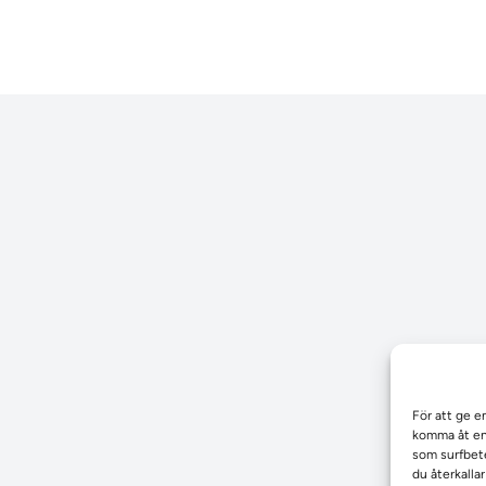
För att ge e
komma åt enh
som surfbete
du återkalla