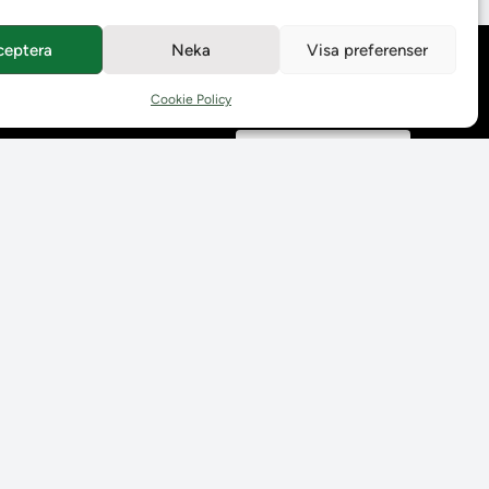
ceptera
Neka
Visa preferenser
Behandling av
personuppgifter
Cookie Policy
Prenumerera på våra
utskick
Tillgänglighetsredogörelse