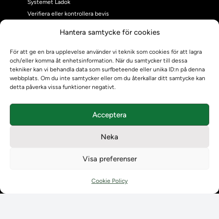
Systemet Ladok
Verifiera eller kontrollera bevis
Kontrollera intyg
Hantera samtycke för cookies
Om oss
Om oss
För att ge en bra upplevelse använder vi teknik som cookies för att lagra
och/eller komma åt enhetsinformation. När du samtycker till dessa
Om Ladokkonsortiet
tekniker kan vi behandla data som surfbeteende eller unika ID:n på denna
Ladokkonsortiet internationellt
webbplats. Om du inte samtycker eller om du återkallar ditt samtycke kan
Vision, strategi och produktplan
detta påverka vissa funktioner negativt.
Teamens sammansättning och arbetet på Ladokkonsortiet
Användarkontakter
Acceptera
Ladokpodden
Policyer och dokument
Neka
Kontakt
Kontakt
Visa preferenser
Kontaktuppgifter till lärosätenas Ladoksupport
Kontaktuppgifter för studenters Ladoksupport
Cookie Policy
Kontaktuppgifter till Ladokkonsortiet
Student
Student