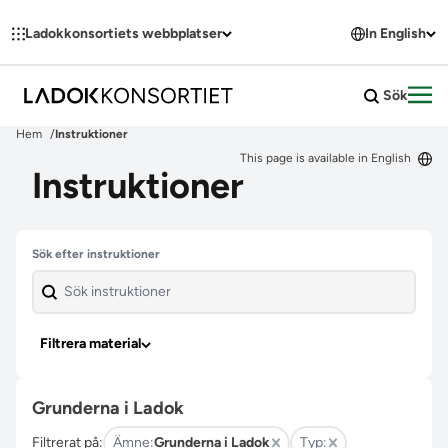
Hoppa till innehållet
Ladokkonsortiets webbplatser
In English
Sök
Öpp
Hem
Instruktioner
This page is available in English
Instruktioner
Hoppa över filter
Sök efter instruktioner
Filtrera material
Grunderna i Ladok
Filtrerat på:
Ämne:
Grunderna i Ladok
Typ: