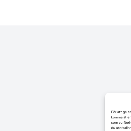
För att ge e
komma åt enh
som surfbete
du återkalla