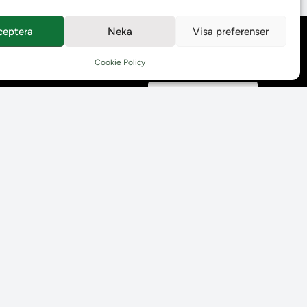
ceptera
Neka
Visa preferenser
Behandling av
personuppgifter
Cookie Policy
Prenumerera på våra
utskick
Tillgänglighetsredogörelse