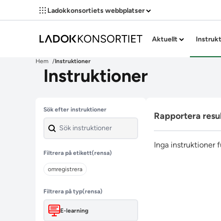
Ladokkonsortiets webbplatser
Aktuellt
Instruk
Hem
Instruktioner
Instruktioner
Hoppa över filter
Sök efter instruktioner
Rapportera resu
Inga instruktioner 
Filtrera på etikett
(rensa)
omregistrera
Filtrera på typ
(rensa)
E-learning