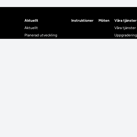
Aktuellt
Instruktioner
Möten
Våra tjänster
Aktuellt
Våra tjänster
Planerad utveckling
Uppgradering
Levererat till Ladok
Driftmeddel
Nyhetsinlägg
NUAK
Individuella studieplaner
Emrex
Utbildningsplanering
Bak- och fra
Systemet La
Verifiera elle
Kontrollera i
Kontakt
Student
Kontakt
Student
Kontaktuppgifter till lärosätenas Ladoksupport
Använda Ladok fö
Kontaktuppgifter för studenters Ladoksupport
Digital examen
Kontaktuppgifter till Ladokkonsortiet
Delning av bevis
Utländska meriter