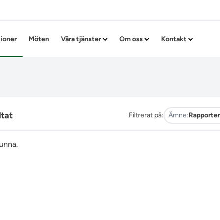
Hoppa till innehållet
tioner
Möten
Våra tjänster
Om oss
Kontakt
ltat
Filtrerat på:
Ämne:
Rapporter
funna.