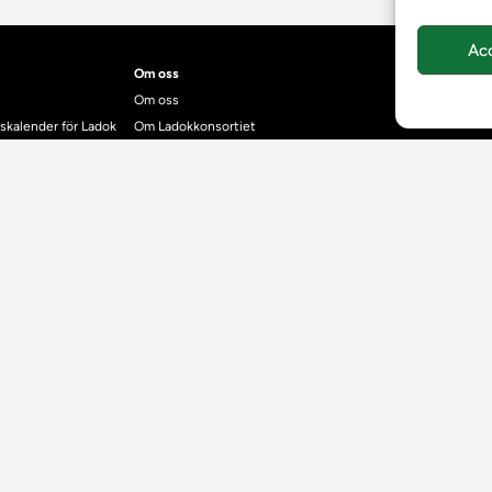
Ac
Om oss
Om oss
skalender för Ladok
Om Ladokkonsortiet
anden
Ladokkonsortiet internationellt
Vision, strategi och produktplan
Teamens sammansättning och arbetet på Ladokkonsortiet
mgrund
Användarkontakter
dok
Ladokpodden
r kontrollera bevis
Policyer och dokument
ntyg
r studenter