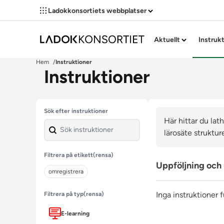
Ladokkonsortiets webbplatser
Aktuellt
Instruk
Hem
Instruktioner
Instruktioner
Hoppa över filter
Sök efter instruktioner
Här hittar du la
lärosäte strukture
Filtrera på etikett
(rensa)
Uppföljning och
omregistrera
Inga instruktioner 
Filtrera på typ
(rensa)
E-learning