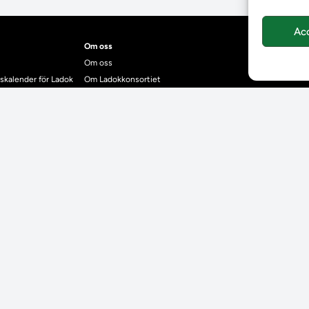
Ac
Om oss
Om oss
skalender för Ladok
Om Ladokkonsortiet
anden
Ladokkonsortiet internationellt
Vision, strategi och produktplan
Teamens sammansättning och arbetet på Ladokkonsortiet
mgrund
Användarkontakter
dok
Ladokpodden
r kontrollera bevis
Policyer och dokument
ntyg
r studenter