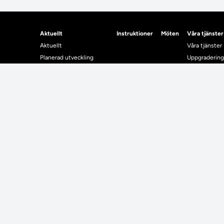
Aktuellt
Instruktioner
Möten
Våra tjänster
Aktuellt
Våra tjänster
Planerad utveckling
Uppgradering
Levererat till Ladok
Driftmeddel
Nyhetsinlägg
NUAK
Individuella studieplaner
Emrex
Utbildningsplanering
Bak- och fra
Systemet La
Verifiera elle
Kontrollera i
Kontakt
Student
Kontakt
Student
Kontaktuppgifter till lärosätenas Ladoksupport
Använda Ladok fö
Kontaktuppgifter för studenters Ladoksupport
Digital examen
Kontaktuppgifter till Ladokkonsortiet
Delning av bevis
Utländska meriter