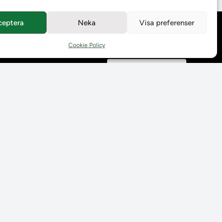
ceptera
Neka
Visa preferenser
Behandling av
personuppgifter
Cookie Policy
Prenumerera på våra
utskick
Tillgänglighetsredogörelse