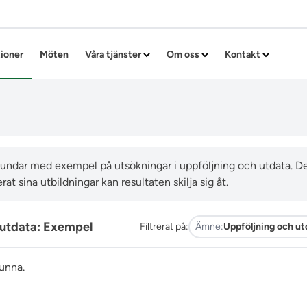
Hoppa till innehållet
tioner
Möten
Våra tjänster
Om oss
Kontakt
thundar med exempel på utsökningar i uppföljning och utdata. Det
rat sina utbildningar kan resultaten skilja sig åt.
 utdata: Exempel
Filtrerat på:
Ämne:
Uppföljning och ut
funna.