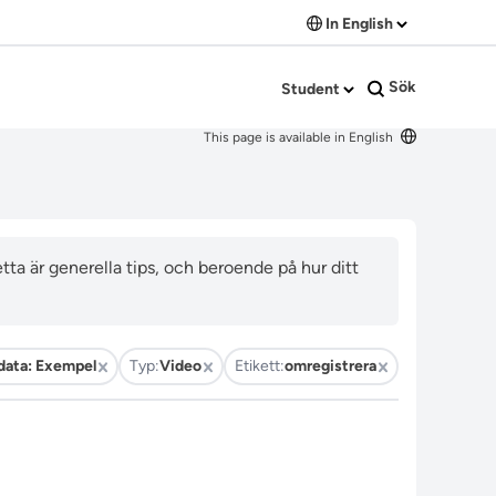
In English
Sök
Student
This page is available in English
ta är generella tips, och beroende på hur ditt
data: Exempel
Typ:
Video
Etikett:
omregistrera