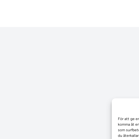
För att ge e
komma åt enh
som surfbete
du återkalla