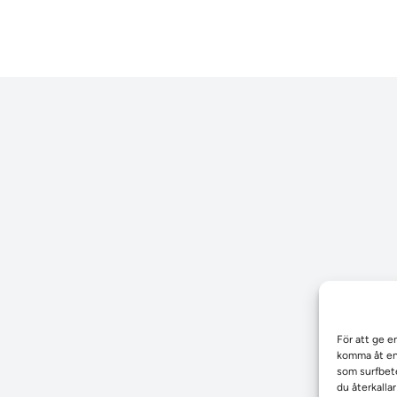
För att ge e
komma åt enh
som surfbete
du återkalla