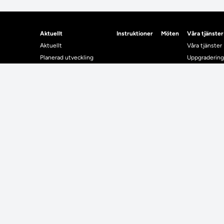
Aktuellt
Instruktioner
Möten
Våra tjänster
Aktuellt
Våra tjänster
Planerad utveckling
Uppgradering
Levererat till Ladok
Driftmeddel
Nyhetsinlägg
NUAK
Individuella studieplaner
Emrex
Utbildningsplanering
Bak- och fra
Systemet La
Verifiera elle
Kontrollera i
Kontakt
Student
Kontakt
Student
Kontaktuppgifter till lärosätenas Ladoksupport
Använda Ladok fö
Kontaktuppgifter för studenters Ladoksupport
Digital examen
Kontaktuppgifter till Ladokkonsortiet
Delning av bevis
Utländska meriter