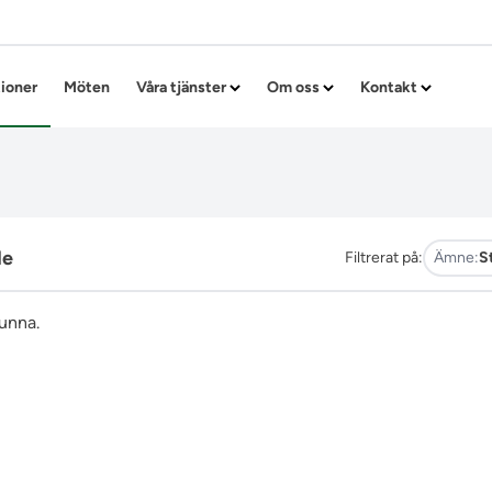
Hoppa till innehållet
tioner
Möten
Våra tjänster
Om oss
Kontakt
de
Filtrerat på:
Ämne:
S
funna.