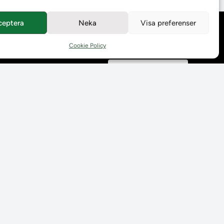
ceptera
Neka
Visa preferenser
Behandling av
personuppgifter
Cookie Policy
Prenumerera på våra
utskick
Tillgänglighetsredogörelse