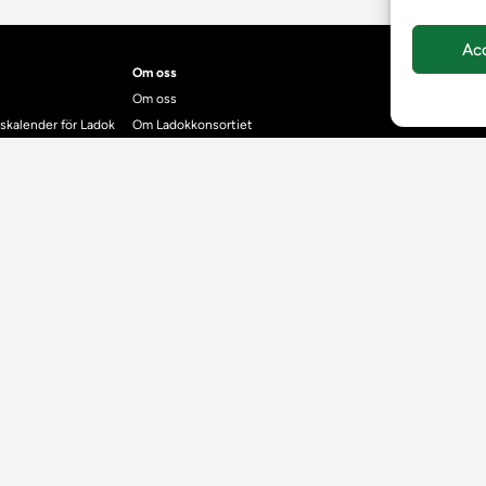
Ac
Om oss
Om oss
skalender för Ladok
Om Ladokkonsortiet
anden
Ladokkonsortiet internationellt
Vision, strategi och produktplan
Teamens sammansättning och arbetet på Ladokkonsortiet
mgrund
Användarkontakter
dok
Ladokpodden
r kontrollera bevis
Policyer och dokument
ntyg
r studenter