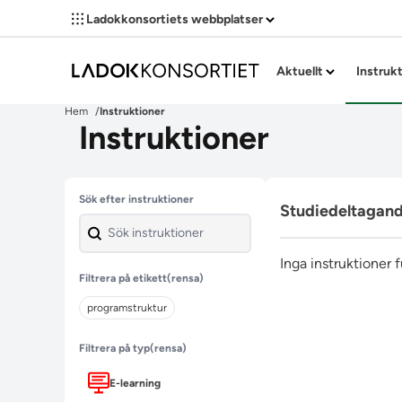
Ladokkonsortiets webbplatser
Aktuellt
Instruk
Hem
Instruktioner
Instruktioner
Hoppa över filter
Sök efter instruktioner
Studiedeltagan
Inga instruktioner 
Filtrera på etikett
(rensa)
programstruktur
Filtrera på typ
(rensa)
E-learning