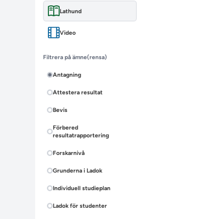
Lathund
Video
Filtrera på ämne
(rensa)
Antagning
Attestera resultat
Bevis
Förbered
resultatrapportering
Forskarnivå
Grunderna i Ladok
Individuell studieplan
Ladok för studenter