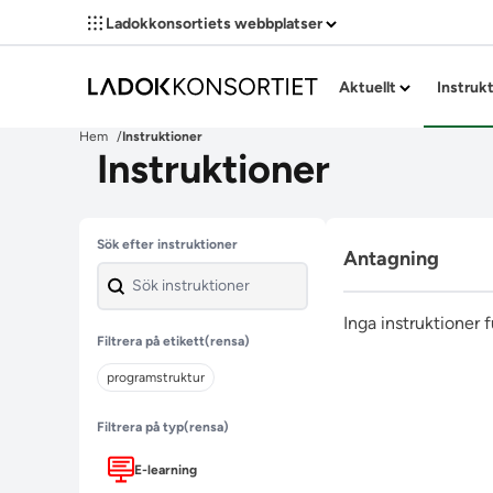
Ladokkonsortiets webbplatser
Aktuellt
Instruk
Hem
Instruktioner
Instruktioner
Hoppa över filter
Sök efter instruktioner
Antagning
Inga instruktioner 
Filtrera på etikett
(rensa)
programstruktur
Filtrera på typ
(rensa)
E-learning