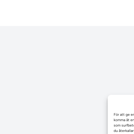
För att ge e
komma åt enh
som surfbete
du återkalla