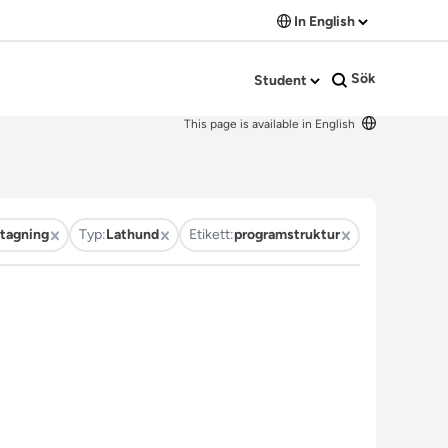
In English
Sök
Student
This page is available in English
tagning
Typ:
Lathund
Etikett:
programstruktur