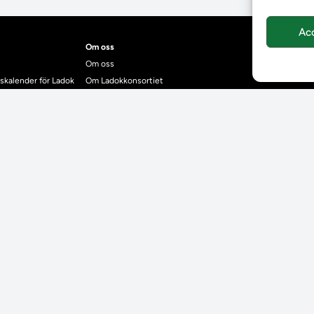
Ac
Om oss
Om oss
skalender för Ladok
Om Ladokkonsortiet
anden
Ladokkonsortiet internationellt
Vision, strategi och produktplan
Teamens sammansättning och arbetet på Ladokkonsortiet
mgrund
Användarkontakter
dok
Ladokpodden
r kontrollera bevis
Policyer och dokument
ntyg
r studenter