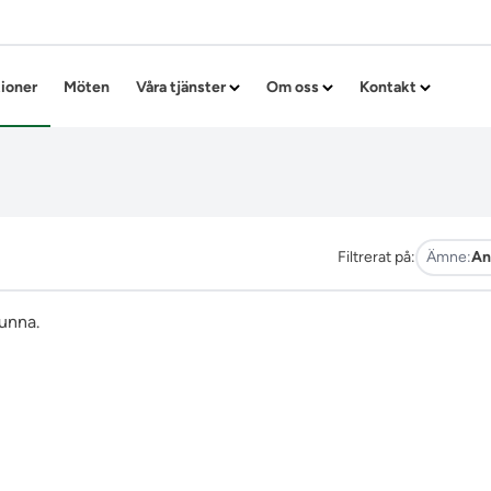
Hoppa till innehållet
tioner
Möten
Våra tjänster
Om oss
Kontakt
Filtrerat på:
Ämne:
An
funna.