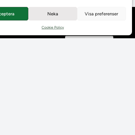
ceptera
Neka
Visa preferenser
Behandling av
personuppgifter
Cookie Policy
Prenumerera på våra
utskick
Tillgänglighetsredogörelse