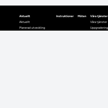
Aktuellt
Instruktioner
Möten
Våra tjänster
Aktuellt
Våra tjänster
Planerad utveckling
Uppgradering
Levererat till Ladok
Driftmeddel
Nyhetsinlägg
NUAK
Individuella studieplaner
Emrex
Utbildningsplanering
Bak- och fra
Systemet La
Verifiera elle
Kontrollera i
Kontakt
Student
Kontakt
Student
Kontaktuppgifter till lärosätenas Ladoksupport
Använda Ladok fö
Kontaktuppgifter för studenters Ladoksupport
Digital examen
Kontaktuppgifter till Ladokkonsortiet
Delning av bevis
Utländska meriter