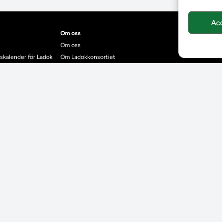
Ac
Om oss
Om oss
skalender för Ladok
Om Ladokkonsortiet
anden
Ladokkonsortiet internationellt
Vision, strategi och produktplan
Teamens sammansättning och arbetet på Ladokkonsortiet
mgrund
Användarkontakter
dok
Ladokpodden
r kontrollera bevis
Policyer och dokument
ntyg
r studenter