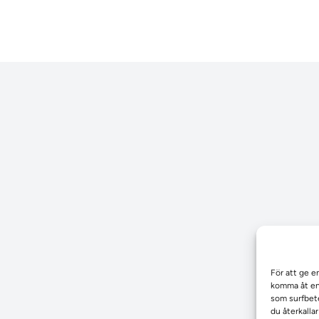
För att ge e
komma åt enh
som surfbete
du återkalla