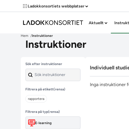
Ladokkonsortiets webbplatser
Aktuellt
Instruk
Hem
Instruktioner
Instruktioner
Hoppa över filter
Sök efter instruktioner
Individuell studi
Inga instruktioner 
Filtrera på etikett
(rensa)
rapportera
Filtrera på typ
(rensa)
E-learning