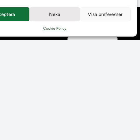
ceptera
Neka
Visa preferenser
Behandling av
personuppgifter
Cookie Policy
Prenumerera på våra
utskick
Tillgänglighetsredogörelse