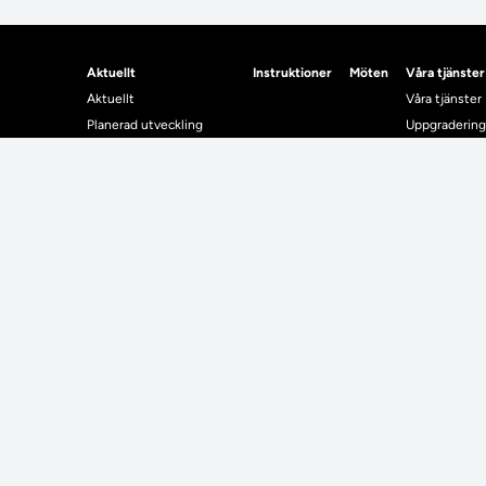
Aktuellt
Instruktioner
Möten
Våra tjänster
Aktuellt
Våra tjänster
Planerad utveckling
Uppgradering
Levererat till Ladok
Driftmeddel
Nyhetsinlägg
NUAK
Individuella studieplaner
Emrex
Utbildningsplanering
Bak- och fra
Systemet La
Verifiera elle
Kontrollera i
Kontakt
Student
Kontakt
Student
Kontaktuppgifter till lärosätenas Ladoksupport
Använda Ladok fö
Kontaktuppgifter för studenters Ladoksupport
Digital examen
Kontaktuppgifter till Ladokkonsortiet
Delning av bevis
Utländska meriter