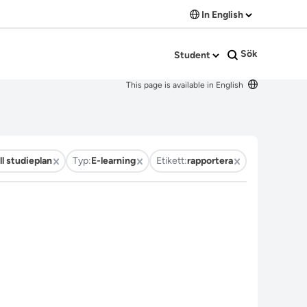
In English
Sök
Student
This page is available in English
ll studieplan
Typ:
E-learning
Etikett:
rapportera