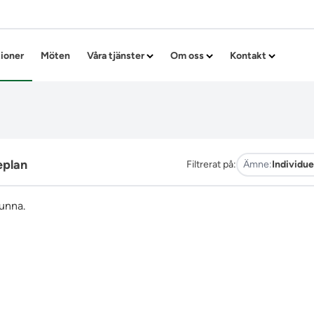
Hoppa till innehållet
tioner
Möten
Våra tjänster
Om oss
Kontakt
eplan
Filtrerat på:
Ämne:
Individue
funna.