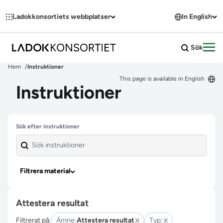
Hoppa till innehållet
Ladokkonsortiets webbplatser
In English
Sök
Öpp
Hem
Instruktioner
This page is available in English
Instruktioner
Hoppa över filter
Sök efter instruktioner
Filtrera material
Attestera resultat
Filtrerat på:
Ämne:
Attestera resultat
Typ: