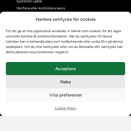
Systemet Ladok
Verifiera eller kontrollera bevis
Kontrollera intyg
Hantera samtycke för cookies
Om oss
Om oss
För att ge en bra upplevelse använder vi teknik som cookies för att lagra
och/eller komma åt enhetsinformation. När du samtycker till dessa
Om Ladokkonsortiet
tekniker kan vi behandla data som surfbeteende eller unika ID:n på denna
Ladokkonsortiet internationellt
webbplats. Om du inte samtycker eller om du återkallar ditt samtycke kan
Vision, strategi och produktplan
detta påverka vissa funktioner negativt.
Teamens sammansättning och arbetet på Ladokkonsortiet
Användarkontakter
Acceptera
Ladokpodden
Policyer och dokument
Neka
Kontakt
Kontakt
Visa preferenser
Kontaktuppgifter till lärosätenas Ladoksupport
Kontaktuppgifter för studenters Ladoksupport
Cookie Policy
Kontaktuppgifter till Ladokkonsortiet
Student
Student