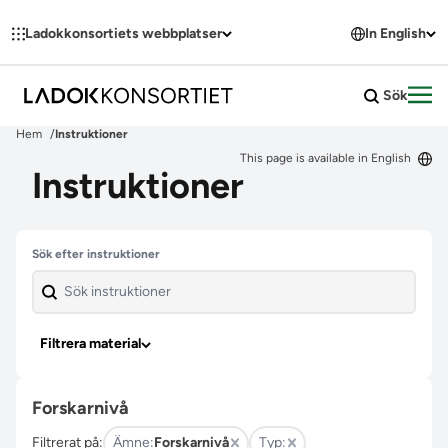
Hoppa till innehållet
Ladokkonsortiets webbplatser
In English
Sök
Öpp
Hem
Instruktioner
This page is available in English
Instruktioner
Hoppa över filter
Sök efter instruktioner
Filtrera material
Forskarnivå
Filtrerat på:
Ämne:
Forskarnivå
Typ: