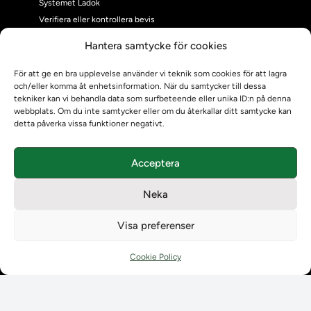
Systemet Ladok
Verifiera eller kontrollera bevis
Kontrollera intyg
Hantera samtycke för cookies
Om oss
Om oss
För att ge en bra upplevelse använder vi teknik som cookies för att lagra
och/eller komma åt enhetsinformation. När du samtycker till dessa
Om Ladokkonsortiet
tekniker kan vi behandla data som surfbeteende eller unika ID:n på denna
Ladokkonsortiet internationellt
webbplats. Om du inte samtycker eller om du återkallar ditt samtycke kan
Vision, strategi och produktplan
detta påverka vissa funktioner negativt.
Teamens sammansättning och arbetet på Ladokkonsortiet
Användarkontakter
Acceptera
Ladokpodden
Policyer och dokument
Neka
Kontakt
Kontakt
Visa preferenser
Kontaktuppgifter till lärosätenas Ladoksupport
Kontaktuppgifter för studenters Ladoksupport
Cookie Policy
Kontaktuppgifter till Ladokkonsortiet
Student
Student