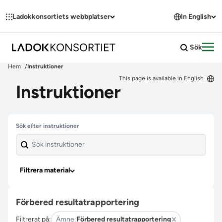
Hoppa till innehållet
Ladokkonsortiets webbplatser
In English
Sök
Öpp
Hem
Instruktioner
This page is available in English
Instruktioner
Hoppa över filter
Sök efter instruktioner
Filtrera material
Förbered resultatrapportering
Filtrerat på:
Ämne:
Förbered resultatrapportering