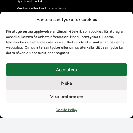
Systemet Ladok
Verifiera eller kontrollera bevis
Kontrollera intyg
Hantera samtycke för cookies
Om oss
Om oss
För att ge en bra upplevelse använder vi teknik som cookies för att lagra
och/eller komma åt enhetsinformation. När du samtycker till dessa
Om Ladokkonsortiet
tekniker kan vi behandla data som surfbeteende eller unika ID:n på denna
Ladokkonsortiet internationellt
webbplats. Om du inte samtycker eller om du återkallar ditt samtycke kan
Vision, strategi och produktplan
detta påverka vissa funktioner negativt.
Teamens sammansättning och arbetet på Ladokkonsortiet
Användarkontakter
Acceptera
Ladokpodden
Policyer och dokument
Neka
Kontakt
Kontakt
Visa preferenser
Kontaktuppgifter till lärosätenas Ladoksupport
Kontaktuppgifter för studenters Ladoksupport
Cookie Policy
Kontaktuppgifter till Ladokkonsortiet
Student
Student