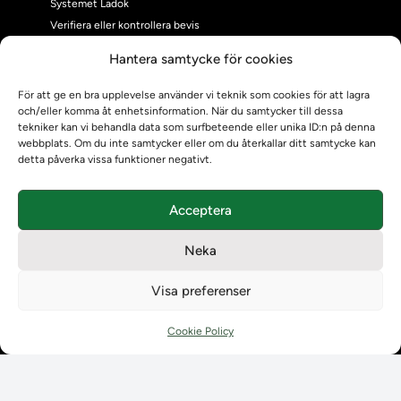
Systemet Ladok
Verifiera eller kontrollera bevis
Kontrollera intyg
Hantera samtycke för cookies
Om oss
Om oss
För att ge en bra upplevelse använder vi teknik som cookies för att lagra
och/eller komma åt enhetsinformation. När du samtycker till dessa
Om Ladokkonsortiet
tekniker kan vi behandla data som surfbeteende eller unika ID:n på denna
Ladokkonsortiet internationellt
webbplats. Om du inte samtycker eller om du återkallar ditt samtycke kan
Vision, strategi och produktplan
detta påverka vissa funktioner negativt.
Teamens sammansättning och arbetet på Ladokkonsortiet
Användarkontakter
Acceptera
Ladokpodden
Policyer och dokument
Neka
Kontakt
Kontakt
Visa preferenser
Kontaktuppgifter till lärosätenas Ladoksupport
Kontaktuppgifter för studenters Ladoksupport
Cookie Policy
Kontaktuppgifter till Ladokkonsortiet
Student
Student