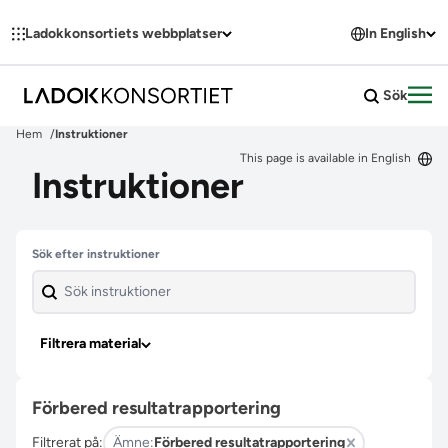
Hoppa till innehållet
Ladokkonsortiets webbplatser
In English
Sök
Öpp
Hem
Instruktioner
This page is available in English
Instruktioner
Hoppa över filter
Sök efter instruktioner
Filtrera material
Förbered resultatrapportering
Filtrerat på:
Ämne:
Förbered resultatrapportering