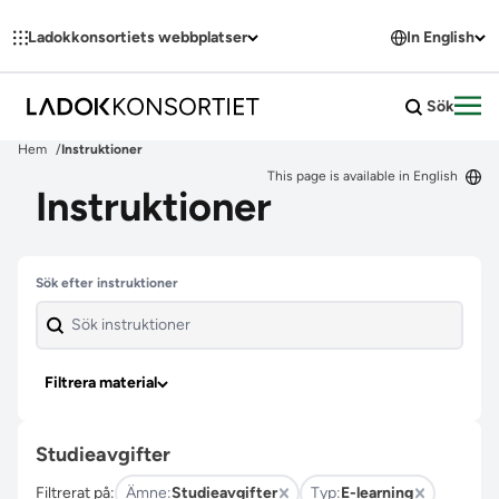
Hoppa till innehållet
Ladokkonsortiets webbplatser
In English
Sök
Öpp
Hem
Instruktioner
This page is available in English
Instruktioner
Hoppa över filter
Sök efter instruktioner
Filtrera material
Studieavgifter
Filtrerat på:
Ämne:
Studieavgifter
Typ:
E-learning