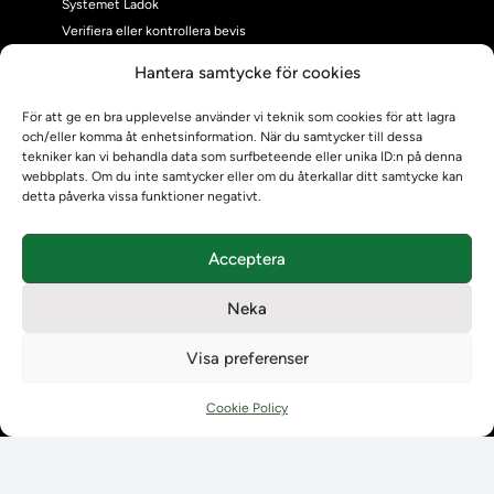
Systemet Ladok
Verifiera eller kontrollera bevis
Kontrollera intyg
Hantera samtycke för cookies
Om oss
Om oss
För att ge en bra upplevelse använder vi teknik som cookies för att lagra
och/eller komma åt enhetsinformation. När du samtycker till dessa
Om Ladokkonsortiet
tekniker kan vi behandla data som surfbeteende eller unika ID:n på denna
Ladokkonsortiet internationellt
webbplats. Om du inte samtycker eller om du återkallar ditt samtycke kan
Vision, strategi och produktplan
detta påverka vissa funktioner negativt.
Teamens sammansättning och arbetet på Ladokkonsortiet
Användarkontakter
Acceptera
Ladokpodden
Policyer och dokument
Neka
Kontakt
Kontakt
Visa preferenser
Kontaktuppgifter till lärosätenas Ladoksupport
Kontaktuppgifter för studenters Ladoksupport
Cookie Policy
Kontaktuppgifter till Ladokkonsortiet
Student
Student