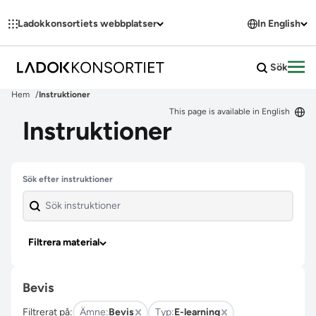
Hoppa till innehållet
Ladokkonsortiets webbplatser
In English
Sök
Öpp
Hem
Instruktioner
This page is available in English
Instruktioner
Hoppa över filter
Sök efter instruktioner
Filtrera material
Bevis
Filtrerat på:
Ämne:
Bevis
Typ:
E-learning