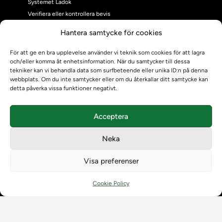
Systemet Ladok
Verifiera eller kontrollera bevis
Kontrollera intyg
Hantera samtycke för cookies
Om oss
Om oss
För att ge en bra upplevelse använder vi teknik som cookies för att lagra
och/eller komma åt enhetsinformation. När du samtycker till dessa
Om Ladokkonsortiet
tekniker kan vi behandla data som surfbeteende eller unika ID:n på denna
Ladokkonsortiet internationellt
webbplats. Om du inte samtycker eller om du återkallar ditt samtycke kan
Vision, strategi och produktplan
detta påverka vissa funktioner negativt.
Teamens sammansättning och arbetet på Ladokkonsortiet
Användarkontakter
Acceptera
Ladokpodden
Policyer och dokument
Neka
Kontakt
Kontakt
Visa preferenser
Kontaktuppgifter till lärosätenas Ladoksupport
Kontaktuppgifter för studenters Ladoksupport
Cookie Policy
Kontaktuppgifter till Ladokkonsortiet
Student
Student