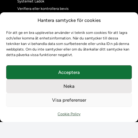
Systemet Ladok
Verifiera eller kontrollera bevis
Kontrollera intyg
Hantera samtycke för cookies
Om oss
Om oss
För att ge en bra upplevelse använder vi teknik som cookies för att lagra
och/eller komma åt enhetsinformation. När du samtycker till dessa
Om Ladokkonsortiet
tekniker kan vi behandla data som surfbeteende eller unika ID:n på denna
Ladokkonsortiet internationellt
webbplats. Om du inte samtycker eller om du återkallar ditt samtycke kan
Vision, strategi och produktplan
detta påverka vissa funktioner negativt.
Teamens sammansättning och arbetet på Ladokkonsortiet
Användarkontakter
Acceptera
Ladokpodden
Policyer och dokument
Neka
Kontakt
Kontakt
Visa preferenser
Kontaktuppgifter till lärosätenas Ladoksupport
Kontaktuppgifter för studenters Ladoksupport
Cookie Policy
Kontaktuppgifter till Ladokkonsortiet
Student
Student