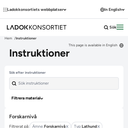
Hoppa till innehållet
Ladokkonsortiets webbplatser
In English
Sök
Öpp
Hem
Instruktioner
This page is available in English
Instruktioner
Hoppa över filter
Sök efter instruktioner
Filtrera material
Forskarnivå
Filtrerat på:
Ämne:
Forskarnivå
Typ:
Lathund