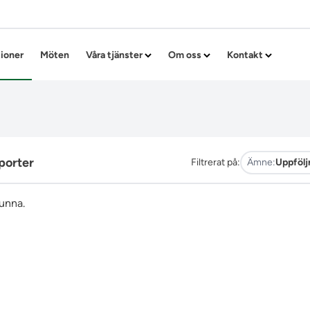
Hoppa till innehållet
tioner
Möten
Våra tjänster
Om oss
Kontakt
porter
Filtrerat på:
Ämne:
Uppfölj
funna.