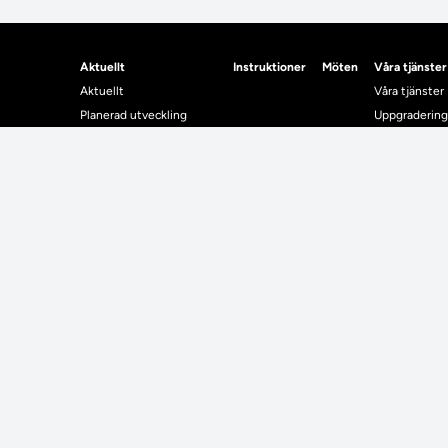
Aktuellt
Instruktioner
Möten
Våra tjänster
Aktuellt
Våra tjänster
Planerad utveckling
Uppgradering
Levererat till Ladok
Driftmeddel
Nyhetsinlägg
NUAK
Individuella studieplaner
Emrex
Utbildningsplanering
Bak- och fra
Systemet La
Verifiera elle
Kontrollera i
Kontakt
Student
Kontakt
Student
Kontaktuppgifter till lärosätenas Ladoksupport
Använda Ladok fö
Kontaktuppgifter för studenters Ladoksupport
Digital examen
Kontaktuppgifter till Ladokkonsortiet
Delning av bevis
Utländska meriter