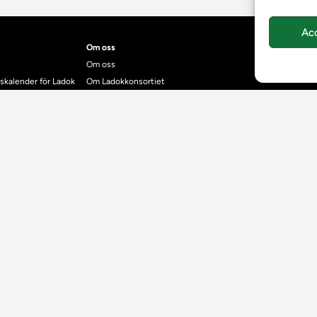
Ac
Om oss
Om oss
skalender för Ladok
Om Ladokkonsortiet
anden
Ladokkonsortiet internationellt
Vision, strategi och produktplan
Teamens sammansättning och arbetet på Ladokkonsortiet
mgrund
Användarkontakter
dok
Ladokpodden
r kontrollera bevis
Policyer och dokument
ntyg
r studenter