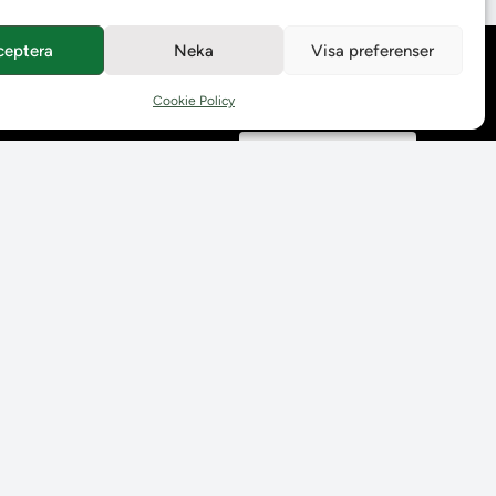
ceptera
Neka
Visa preferenser
Behandling av
personuppgifter
Cookie Policy
Prenumerera på våra
utskick
Tillgänglighetsredogörelse