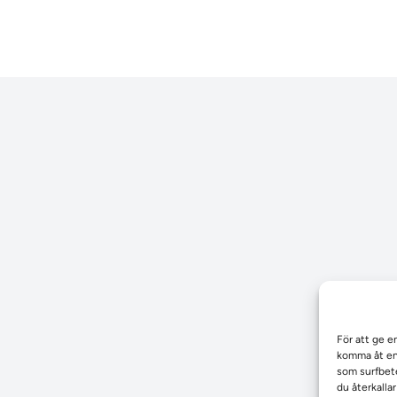
För att ge e
komma åt enh
som surfbete
du återkalla