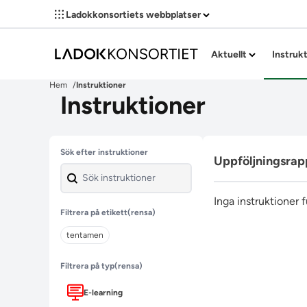
Ladokkonsortiets webbplatser
Aktuellt
Instruk
Hem
Instruktioner
Instruktioner
Hoppa över filter
Sök efter instruktioner
Uppföljningsrap
Inga instruktioner 
Filtrera på etikett
(rensa)
tentamen
Filtrera på typ
(rensa)
E-learning