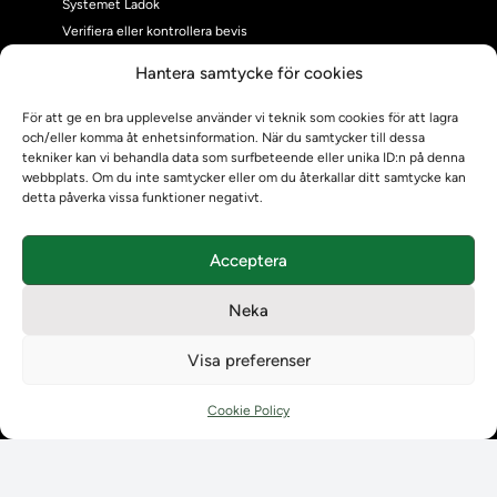
Systemet Ladok
Verifiera eller kontrollera bevis
Kontrollera intyg
Hantera samtycke för cookies
Om oss
Om oss
För att ge en bra upplevelse använder vi teknik som cookies för att lagra
och/eller komma åt enhetsinformation. När du samtycker till dessa
Om Ladokkonsortiet
tekniker kan vi behandla data som surfbeteende eller unika ID:n på denna
Ladokkonsortiet internationellt
webbplats. Om du inte samtycker eller om du återkallar ditt samtycke kan
Vision, strategi och produktplan
detta påverka vissa funktioner negativt.
Teamens sammansättning och arbetet på Ladokkonsortiet
Användarkontakter
Acceptera
Ladokpodden
Policyer och dokument
Neka
Kontakt
Kontakt
Visa preferenser
Kontaktuppgifter till lärosätenas Ladoksupport
Kontaktuppgifter för studenters Ladoksupport
Cookie Policy
Kontaktuppgifter till Ladokkonsortiet
Student
Student