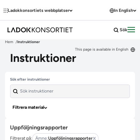
Hoppa till innehållet
Ladokkonsortiets webbplatser
In English
Sök
Öpp
Hem
Instruktioner
This page is available in English
Instruktioner
Hoppa över filter
Sök efter instruktioner
Filtrera material
Uppföljningsrapporter
Filtrerat på:
Ämne:
Uppföljningsrapporter