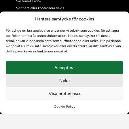
Systemet Ladok
Verifiera eller kontrollera bevis
Kontrollera intyg
Hantera samtycke för cookies
Om oss
Om oss
För att ge en bra upplevelse använder vi teknik som cookies för att lagra
och/eller komma åt enhetsinformation. När du samtycker till dessa
Om Ladokkonsortiet
tekniker kan vi behandla data som surfbeteende eller unika ID:n på denna
Ladokkonsortiet internationellt
webbplats. Om du inte samtycker eller om du återkallar ditt samtycke kan
Vision, strategi och produktplan
detta påverka vissa funktioner negativt.
Teamens sammansättning och arbetet på Ladokkonsortiet
Användarkontakter
Acceptera
Ladokpodden
Policyer och dokument
Neka
Kontakt
Kontakt
Visa preferenser
Kontaktuppgifter till lärosätenas Ladoksupport
Kontaktuppgifter för studenters Ladoksupport
Cookie Policy
Kontaktuppgifter till Ladokkonsortiet
Student
Student