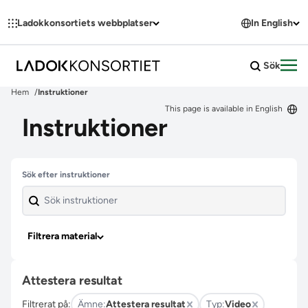
Hoppa till innehållet
Ladokkonsortiets webbplatser
In English
Sök
Öpp
Hem
Instruktioner
This page is available in English
Instruktioner
Hoppa över filter
Sök efter instruktioner
Filtrera material
Attestera resultat
Filtrerat på:
Ämne:
Attestera resultat
Typ:
Video