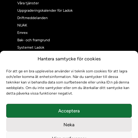
Våra tjänster
Uppgraderingskalender för Ladok
Driftmeddelanden
NUAK
Emrex
Bak- och framgrund
Systemet Ladok
Verifiera eller kontrollera bevis
Hantera samtycke för cookies
Kontrollera intyg
Om oss
För att ge en bra upplevelse använder vi teknik som cookies för att lagra
och/eller komma åt enhetsinformation. När du samtycker till dessa
Om oss
tekniker kan vi behandla data som surfbeteende eller unika ID:n på denna
Om Ladokkonsortiet
webbplats. Om du inte samtycker eller om du återkallar ditt samtycke kan
Ladokkonsortiet internationellt
detta påverka vissa funktioner negativt.
Vision, strategi och produktplan
Teamens sammansättning och arbetet på Ladokkonsortiet
Acceptera
Användarkontakter
Ladokpodden
Neka
Policyer och dokument
Kontakt