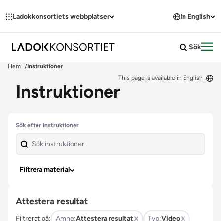
Hoppa till innehållet
Ladokkonsortiets webbplatser
In English
Sök
Öpp
Hem
Instruktioner
This page is available in English
Instruktioner
Hoppa över filter
Sök efter instruktioner
Filtrera material
Attestera resultat
Filtrerat på:
Ämne:
Attestera resultat
Typ:
Video