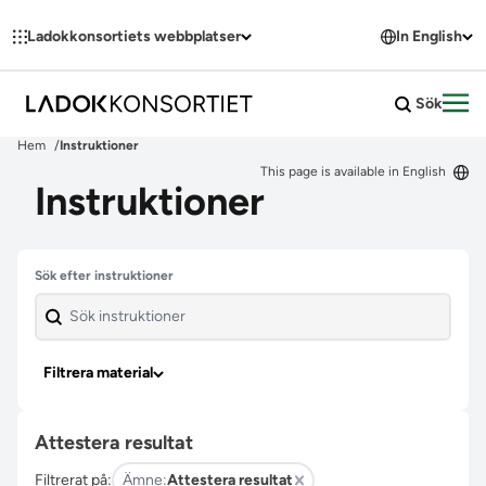
Hoppa till innehållet
Ladokkonsortiets webbplatser
In English
Sök
Öpp
Hem
Instruktioner
This page is available in English
Instruktioner
Hoppa över filter
Sök efter instruktioner
Filtrera material
Attestera resultat
Filtrerat på:
Ämne:
Attestera resultat