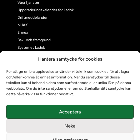
Våra tjänster
Uppgraderingskalender för Ladok
Driftmeddelanden
NUAK
Emrex
Bak- och framgrund
Systemet Ladok
Verifiera eller kontrollera bevis
Hantera samtycke för cookies
Kontrollera intyg
Om oss
För att ge en bra upplevelse använder vi teknik som cookies för att lagra
och/eller komma åt enhetsinformation. När du samtycker till dessa
Om oss
tekniker kan vi behandla data som surfbeteende eller unika ID:n på denna
Om Ladokkonsortiet
webbplats. Om du inte samtycker eller om du återkallar ditt samtycke kan
Ladokkonsortiet internationellt
detta påverka vissa funktioner negativt.
Vision, strategi och produktplan
Teamens sammansättning och arbetet på Ladokkonsortiet
Acceptera
Användarkontakter
Ladokpodden
Neka
Policyer och dokument
Kontakt
Visa preferenser