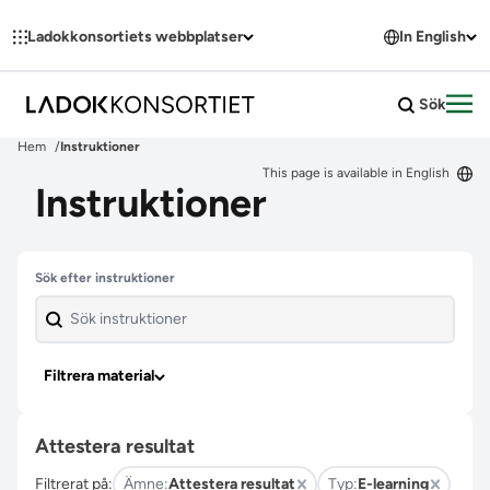
Hoppa till innehållet
Ladokkonsortiets webbplatser
In English
Sök
Öpp
Hem
Instruktioner
This page is available in English
Instruktioner
Hoppa över filter
Sök efter instruktioner
Filtrera material
Attestera resultat
Filtrerat på:
Ämne:
Attestera resultat
Typ:
E-learning