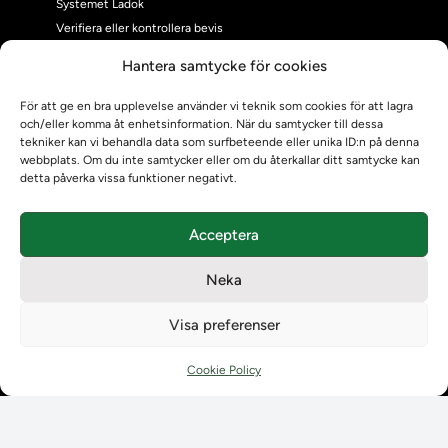
Systemet Ladok
Verifiera eller kontrollera bevis
Kontrollera intyg
Hantera samtycke för cookies
Om oss
Om oss
För att ge en bra upplevelse använder vi teknik som cookies för att lagra
och/eller komma åt enhetsinformation. När du samtycker till dessa
Om Ladokkonsortiet
tekniker kan vi behandla data som surfbeteende eller unika ID:n på denna
Ladokkonsortiet internationellt
webbplats. Om du inte samtycker eller om du återkallar ditt samtycke kan
Vision, strategi och produktplan
detta påverka vissa funktioner negativt.
Teamens sammansättning och arbetet på Ladokkonsortiet
Användarkontakter
Acceptera
Ladokpodden
Policyer och dokument
Neka
Kontakt
Kontakt
Visa preferenser
Kontaktuppgifter till lärosätenas Ladoksupport
Kontaktuppgifter för studenters Ladoksupport
Cookie Policy
Kontaktuppgifter till Ladokkonsortiet
Student
Student