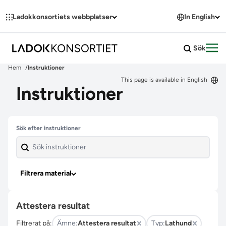
Hoppa till innehållet
Ladokkonsortiets webbplatser
In English
Sök
Öpp
Hem
Instruktioner
This page is available in English
Instruktioner
Hoppa över filter
Sök efter instruktioner
Filtrera material
Attestera resultat
Filtrerat på:
Ämne:
Attestera resultat
Typ:
Lathund