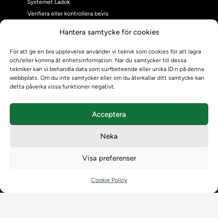
Systemet Ladok
Verifiera eller kontrollera bevis
Kontrollera intyg
Hantera samtycke för cookies
Om oss
Om oss
För att ge en bra upplevelse använder vi teknik som cookies för att lagra
och/eller komma åt enhetsinformation. När du samtycker till dessa
Om Ladokkonsortiet
tekniker kan vi behandla data som surfbeteende eller unika ID:n på denna
Ladokkonsortiet internationellt
webbplats. Om du inte samtycker eller om du återkallar ditt samtycke kan
Vision, strategi och produktplan
detta påverka vissa funktioner negativt.
Teamens sammansättning och arbetet på Ladokkonsortiet
Användarkontakter
Acceptera
Ladokpodden
Policyer och dokument
Neka
Kontakt
Kontakt
Visa preferenser
Kontaktuppgifter till lärosätenas Ladoksupport
Kontaktuppgifter för studenters Ladoksupport
Cookie Policy
Kontaktuppgifter till Ladokkonsortiet
Student
Student