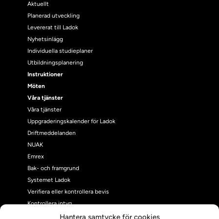
Aktuellt
Planerad utveckling
Levererat till Ladok
Nyhetsinlägg
Individuella studieplaner
Utbildningsplanering
Instruktioner
Möten
Våra tjänster
Våra tjänster
Uppgraderingskalender för Ladok
Driftmeddelanden
NUAK
Emrex
Bak- och framgrund
Systemet Ladok
Verifiera eller kontrollera bevis
Kontrollera intyg
Om oss
Hantera samtycke för cookies