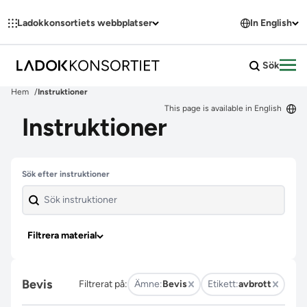
Hoppa till innehållet
Ladokkonsortiets webbplatser
In English
Sök
Öpp
Hem
Instruktioner
This page is available in English
Instruktioner
Hoppa över filter
Sök efter instruktioner
Filtrera material
Bevis
Filtrerat på:
Ämne:
Bevis
Etikett:
avbrott