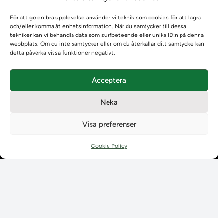
Om oss
För att ge en bra upplevelse använder vi teknik som cookies för att lagra
Om Ladokkonsortiet
och/eller komma åt enhetsinformation. När du samtycker till dessa
Ladokkonsortiet internationellt
tekniker kan vi behandla data som surfbeteende eller unika ID:n på denna
Vision, strategi och produktplan
webbplats. Om du inte samtycker eller om du återkallar ditt samtycke kan
detta påverka vissa funktioner negativt.
Teamens sammansättning och arbetet på Ladokkonsortiet
Användarkontakter
Ladokpodden
Acceptera
Policyer och dokument
Neka
Kontakt
Kontakt
Visa preferenser
Kontaktuppgifter till lärosätenas Ladoksupport
Kontaktuppgifter för studenters Ladoksupport
Cookie Policy
Kontaktuppgifter till Ladokkonsortiet
Student
Student
Använda Ladok för studenter
Digital examen
Delning av bevis