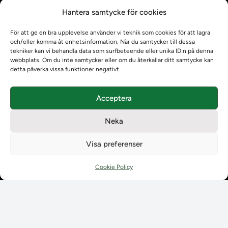
Kontrollera intyg
Hantera samtycke för cookies
Om oss
Om oss
För att ge en bra upplevelse använder vi teknik som cookies för att lagra
Om Ladokkonsortiet
och/eller komma åt enhetsinformation. När du samtycker till dessa
Ladokkonsortiet internationellt
tekniker kan vi behandla data som surfbeteende eller unika ID:n på denna
webbplats. Om du inte samtycker eller om du återkallar ditt samtycke kan
Vision, strategi och produktplan
detta påverka vissa funktioner negativt.
Teamens sammansättning och arbetet på Ladokkonsortiet
Användarkontakter
Acceptera
Ladokpodden
Policyer och dokument
Neka
Kontakt
Kontakt
Visa preferenser
Kontaktuppgifter till lärosätenas Ladoksupport
Kontaktuppgifter för studenters Ladoksupport
Cookie Policy
Kontaktuppgifter till Ladokkonsortiet
Student
Student
Använda Ladok för studenter
Digital examen