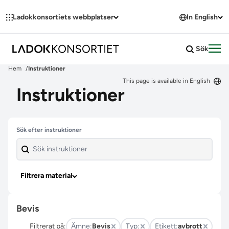
Hoppa till innehållet
Ladokkonsortiets webbplatser
In English
Sök
Öpp
Hem
Instruktioner
This page is available in English
Instruktioner
Hoppa över filter
Sök efter instruktioner
Filtrera material
Bevis
Filtrerat på:
Ämne:
Bevis
Typ:
Etikett:
avbrott