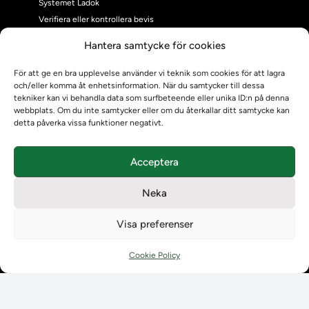
Systemet Ladok
Verifiera eller kontrollera bevis
Kontrollera intyg
Hantera samtycke för cookies
Om oss
Om oss
För att ge en bra upplevelse använder vi teknik som cookies för att lagra
och/eller komma åt enhetsinformation. När du samtycker till dessa
Om Ladokkonsortiet
tekniker kan vi behandla data som surfbeteende eller unika ID:n på denna
Ladokkonsortiet internationellt
webbplats. Om du inte samtycker eller om du återkallar ditt samtycke kan
Vision, strategi och produktplan
detta påverka vissa funktioner negativt.
Teamens sammansättning och arbetet på Ladokkonsortiet
Användarkontakter
Acceptera
Ladokpodden
Policyer och dokument
Neka
Kontakt
Kontakt
Visa preferenser
Kontaktuppgifter till lärosätenas Ladoksupport
Kontaktuppgifter för studenters Ladoksupport
Cookie Policy
Kontaktuppgifter till Ladokkonsortiet
Student
Student