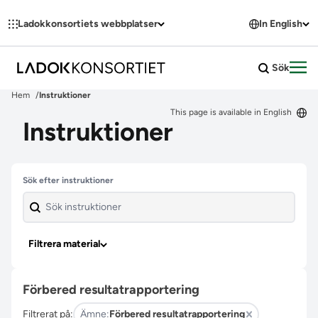
Hoppa till innehållet
Ladokkonsortiets webbplatser
In English
Sök
Öpp
Hem
Instruktioner
This page is available in English
Instruktioner
Hoppa över filter
Sök efter instruktioner
Filtrera material
Förbered resultatrapportering
Filtrerat på:
Ämne:
Förbered resultatrapportering