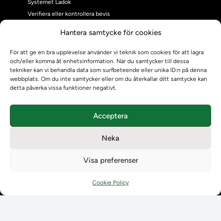
Systemet Ladok
Verifiera eller kontrollera bevis
Kontrollera intyg
Hantera samtycke för cookies
Om oss
Om oss
För att ge en bra upplevelse använder vi teknik som cookies för att lagra
och/eller komma åt enhetsinformation. När du samtycker till dessa
Om Ladokkonsortiet
tekniker kan vi behandla data som surfbeteende eller unika ID:n på denna
Ladokkonsortiet internationellt
webbplats. Om du inte samtycker eller om du återkallar ditt samtycke kan
Vision, strategi och produktplan
detta påverka vissa funktioner negativt.
Teamens sammansättning och arbetet på Ladokkonsortiet
Användarkontakter
Acceptera
Ladokpodden
Policyer och dokument
Neka
Kontakt
Kontakt
Visa preferenser
Kontaktuppgifter till lärosätenas Ladoksupport
Kontaktuppgifter för studenters Ladoksupport
Cookie Policy
Kontaktuppgifter till Ladokkonsortiet
Student
Student