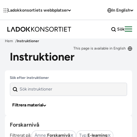
Hoppa till innehållet
Ladokkonsortiets webbplatser
In English
Sök
Öpp
Hem
Instruktioner
This page is available in English
Instruktioner
Hoppa över filter
Sök efter instruktioner
Filtrera material
Forskarnivå
Filtrerat på:
Ämne:
Forskarnivå
Typ:
E-learning