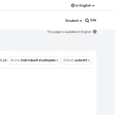
In English
Sök
Student
This page is available in English
at på:
Ämne:
Individuell studieplan
Etikett:
avbrott