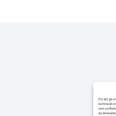
För att ge e
komma åt enh
som surfbete
du återkalla