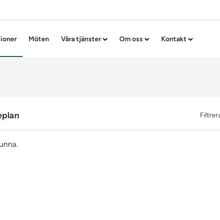
Hoppa till innehållet
tioner
Möten
Våra tjänster
Om oss
Kontakt
eplan
Filtrer
funna.