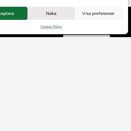
ceptera
Neka
Visa preferenser
Behandling av
personuppgifter
Cookie Policy
Prenumerera på våra
utskick
Tillgänglighetsredogörelse