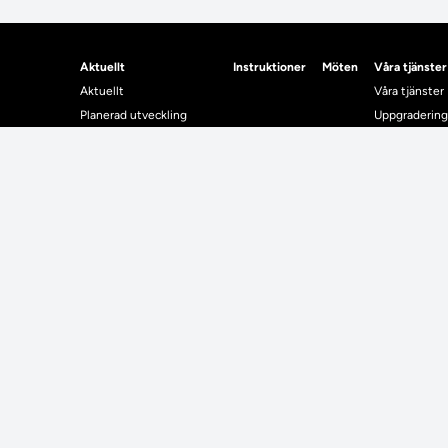
Aktuellt
Instruktioner
Möten
Våra tjänster
Aktuellt
Våra tjänster
Planerad utveckling
Uppgradering
Levererat till Ladok
Driftmeddel
Nyhetsinlägg
NUAK
Individuella studieplaner
Emrex
Utbildningsplanering
Bak- och fra
Systemet La
Verifiera elle
Kontrollera i
Kontakt
Student
Kontakt
Student
Kontaktuppgifter till lärosätenas Ladoksupport
Använda Ladok fö
Kontaktuppgifter för studenters Ladoksupport
Digital examen
Kontaktuppgifter till Ladokkonsortiet
Delning av bevis
Utländska meriter