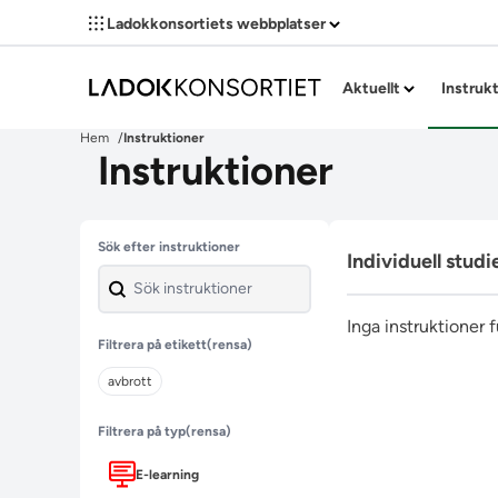
Ladokkonsortiets webbplatser
Aktuellt
Instruk
Hem
Instruktioner
Instruktioner
Hoppa över filter
Sök efter instruktioner
Individuell studi
Inga instruktioner 
Filtrera på etikett
(rensa)
avbrott
Filtrera på typ
(rensa)
E-learning