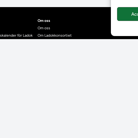
Ac
Om oss
Om oss
skalender för Ladok
Om Ladokkonsortiet
anden
Ladokkonsortiet internationellt
Vision, strategi och produktplan
Teamens sammansättning och arbetet på Ladokkonsortiet
mgrund
Användarkontakter
dok
Ladokpodden
r kontrollera bevis
Policyer och dokument
ntyg
r studenter