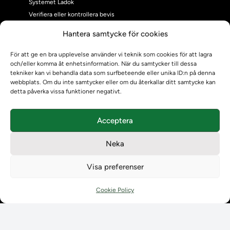
Systemet Ladok
Verifiera eller kontrollera bevis
Kontrollera intyg
Hantera samtycke för cookies
Om oss
Om oss
För att ge en bra upplevelse använder vi teknik som cookies för att lagra
och/eller komma åt enhetsinformation. När du samtycker till dessa
Om Ladokkonsortiet
tekniker kan vi behandla data som surfbeteende eller unika ID:n på denna
Ladokkonsortiet internationellt
webbplats. Om du inte samtycker eller om du återkallar ditt samtycke kan
Vision, strategi och produktplan
detta påverka vissa funktioner negativt.
Teamens sammansättning och arbetet på Ladokkonsortiet
Användarkontakter
Acceptera
Ladokpodden
Policyer och dokument
Neka
Kontakt
Kontakt
Visa preferenser
Kontaktuppgifter till lärosätenas Ladoksupport
Kontaktuppgifter för studenters Ladoksupport
Cookie Policy
Kontaktuppgifter till Ladokkonsortiet
Student
Student