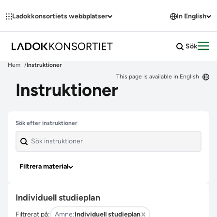
Hoppa till innehållet
Ladokkonsortiets webbplatser
In English
Sök
Öpp
Hem
Instruktioner
This page is available in English
Instruktioner
Hoppa över filter
Sök efter instruktioner
Filtrera material
Individuell studieplan
Filtrerat på:
Ämne:
Individuell studieplan