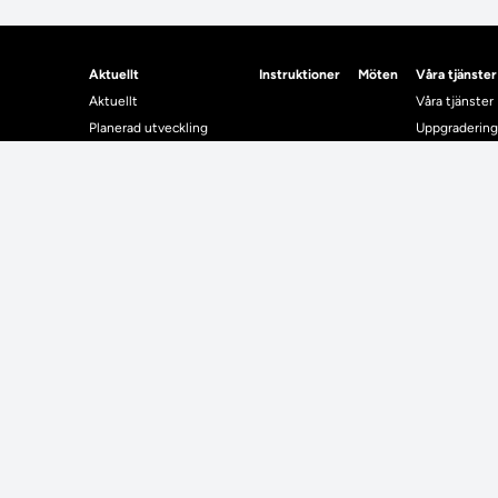
Aktuellt
Instruktioner
Möten
Våra tjänster
Aktuellt
Våra tjänster
Planerad utveckling
Uppgradering
Levererat till Ladok
Driftmeddel
Nyhetsinlägg
NUAK
Individuella studieplaner
Emrex
Utbildningsplanering
Bak- och fra
Systemet La
Verifiera elle
Kontrollera i
Kontakt
Student
Kontakt
Student
Kontaktuppgifter till lärosätenas Ladoksupport
Använda Ladok fö
Kontaktuppgifter för studenters Ladoksupport
Digital examen
Kontaktuppgifter till Ladokkonsortiet
Delning av bevis
Utländska meriter