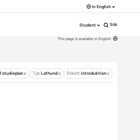
In English
Sök
Student
This page is available in English
l studieplan
Typ:
Lathund
Etikett:
introduktion