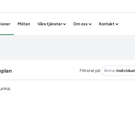
Hoppa till innehållet
tioner
Möten
Våra tjänster
Om oss
Kontakt
eplan
Filtrerat på:
Ämne:
Individuel
funna.