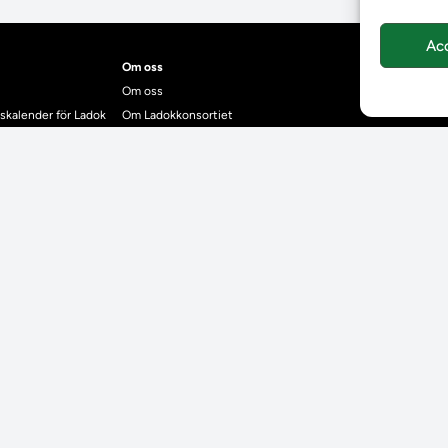
Ac
Om oss
Om oss
skalender för Ladok
Om Ladokkonsortiet
anden
Ladokkonsortiet internationellt
Vision, strategi och produktplan
Teamens sammansättning och arbetet på Ladokkonsortiet
mgrund
Användarkontakter
dok
Ladokpodden
r kontrollera bevis
Policyer och dokument
ntyg
r studenter