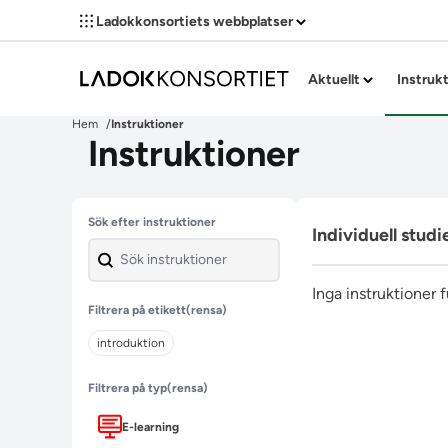
Ladokkonsortiets webbplatser
Aktuellt
Instruk
Hem
Instruktioner
Instruktioner
Hoppa över filter
Sök efter instruktioner
Individuell studi
Inga instruktioner 
Filtrera på etikett
(rensa)
introduktion
Filtrera på typ
(rensa)
E-learning