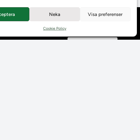
ceptera
Neka
Visa preferenser
Behandling av
personuppgifter
Cookie Policy
Prenumerera på våra
utskick
Tillgänglighetsredogörelse