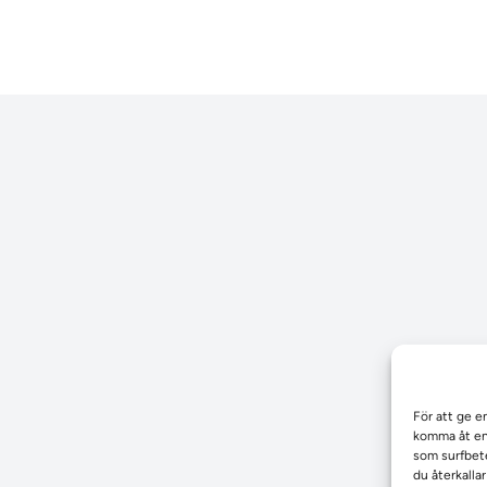
För att ge e
komma åt enh
som surfbete
du återkalla