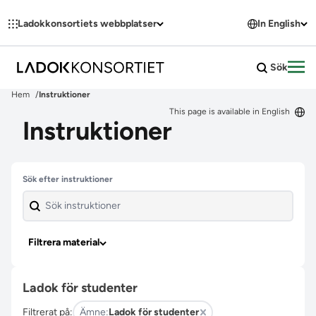
Hoppa till innehållet
Ladokkonsortiets webbplatser
In English
Sök
Öpp
Hem
Instruktioner
This page is available in English
Instruktioner
Hoppa över filter
Sök efter instruktioner
Filtrera material
Ladok för studenter
Filtrerat på:
Ämne:
Ladok för studenter