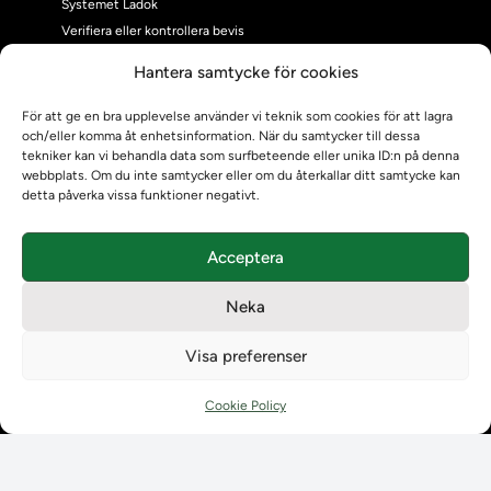
Systemet Ladok
Verifiera eller kontrollera bevis
Kontrollera intyg
Hantera samtycke för cookies
Om oss
Om oss
För att ge en bra upplevelse använder vi teknik som cookies för att lagra
och/eller komma åt enhetsinformation. När du samtycker till dessa
Om Ladokkonsortiet
tekniker kan vi behandla data som surfbeteende eller unika ID:n på denna
Ladokkonsortiet internationellt
webbplats. Om du inte samtycker eller om du återkallar ditt samtycke kan
Vision, strategi och produktplan
detta påverka vissa funktioner negativt.
Teamens sammansättning och arbetet på Ladokkonsortiet
Användarkontakter
Acceptera
Ladokpodden
Policyer och dokument
Neka
Kontakt
Kontakt
Visa preferenser
Kontaktuppgifter till lärosätenas Ladoksupport
Kontaktuppgifter för studenters Ladoksupport
Cookie Policy
Kontaktuppgifter till Ladokkonsortiet
Student
Student