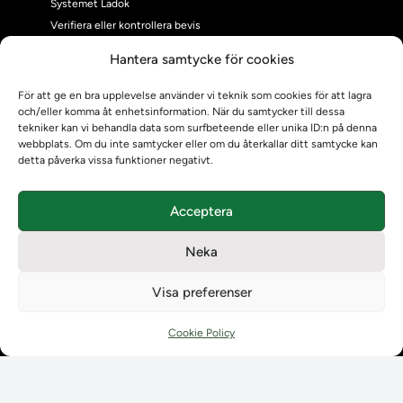
Systemet Ladok
Verifiera eller kontrollera bevis
Kontrollera intyg
Hantera samtycke för cookies
Om oss
Om oss
För att ge en bra upplevelse använder vi teknik som cookies för att lagra
och/eller komma åt enhetsinformation. När du samtycker till dessa
Om Ladokkonsortiet
tekniker kan vi behandla data som surfbeteende eller unika ID:n på denna
Ladokkonsortiet internationellt
webbplats. Om du inte samtycker eller om du återkallar ditt samtycke kan
Vision, strategi och produktplan
detta påverka vissa funktioner negativt.
Teamens sammansättning och arbetet på Ladokkonsortiet
Användarkontakter
Acceptera
Ladokpodden
Policyer och dokument
Neka
Kontakt
Kontakt
Visa preferenser
Kontaktuppgifter till lärosätenas Ladoksupport
Kontaktuppgifter för studenters Ladoksupport
Cookie Policy
Kontaktuppgifter till Ladokkonsortiet
Student
Student