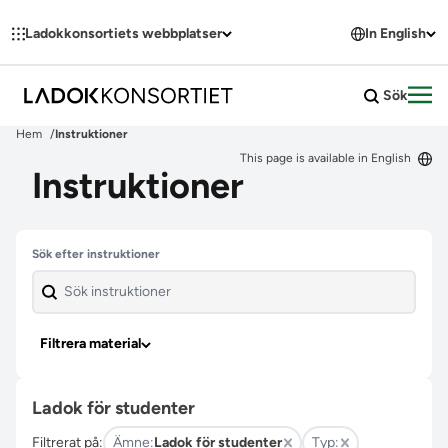
Hoppa till innehållet
Ladokkonsortiets webbplatser
In English
Sök
Öpp
Hem
Instruktioner
This page is available in English
Instruktioner
Hoppa över filter
Sök efter instruktioner
Filtrera material
Ladok för studenter
Filtrerat på:
Ämne:
Ladok för studenter
Typ: