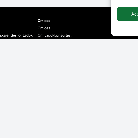
Ac
Om oss
Om oss
skalender för Ladok
Om Ladokkonsortiet
anden
Ladokkonsortiet internationellt
Vision, strategi och produktplan
Teamens sammansättning och arbetet på Ladokkonsortiet
mgrund
Användarkontakter
dok
Ladokpodden
r kontrollera bevis
Policyer och dokument
ntyg
r studenter