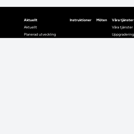
Aktuellt
Instruktioner
Möten
Våra tjänster
Aktuellt
Våra tjänster
Planerad utveckling
Uppgradering
Levererat till Ladok
Driftmeddel
Nyhetsinlägg
NUAK
Individuella studieplaner
Emrex
Utbildningsplanering
Bak- och fra
Systemet La
Verifiera elle
Kontrollera i
Kontakt
Student
Kontakt
Student
Kontaktuppgifter till lärosätenas Ladoksupport
Använda Ladok fö
Kontaktuppgifter för studenters Ladoksupport
Digital examen
Kontaktuppgifter till Ladokkonsortiet
Delning av bevis
Utländska meriter