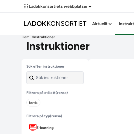
Ladokkonsortiets webbplatser
Aktuellt
Instruk
Hem
Instruktioner
Instruktioner
Hoppa över filter
Sök efter instruktioner
Filtrera på etikett
(rensa)
bevis
Filtrera på typ
(rensa)
E-learning