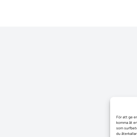
För att ge e
komma åt enh
som surfbete
du återkalla