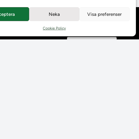
ceptera
Neka
Visa preferenser
Behandling av
personuppgifter
Cookie Policy
Prenumerera på våra
utskick
Tillgänglighetsredogörelse