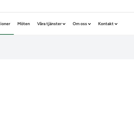
Hoppa till innehållet
tioner
Möten
Våra tjänster
Om oss
Kontakt