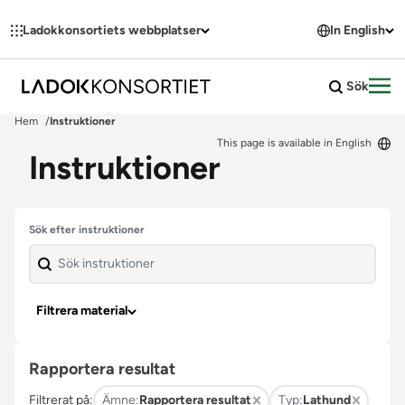
Hoppa till innehållet
Ladokkonsortiets webbplatser
In English
Sök
Öpp
Hem
Instruktioner
This page is available in English
Instruktioner
Hoppa över filter
Sök efter instruktioner
Filtrera material
Rapportera resultat
Filtrerat på:
Ämne:
Rapportera resultat
Typ:
Lathund