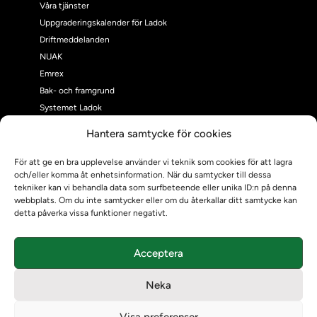
Våra tjänster
Uppgraderingskalender för Ladok
Driftmeddelanden
NUAK
Emrex
Bak- och framgrund
Systemet Ladok
Verifiera eller kontrollera bevis
Hantera samtycke för cookies
Kontrollera intyg
Om oss
För att ge en bra upplevelse använder vi teknik som cookies för att lagra
och/eller komma åt enhetsinformation. När du samtycker till dessa
Om oss
tekniker kan vi behandla data som surfbeteende eller unika ID:n på denna
Om Ladokkonsortiet
webbplats. Om du inte samtycker eller om du återkallar ditt samtycke kan
Ladokkonsortiet internationellt
detta påverka vissa funktioner negativt.
Vision, strategi och produktplan
Teamens sammansättning och arbetet på Ladokkonsortiet
Acceptera
Användarkontakter
Ladokpodden
Neka
Policyer och dokument
Kontakt
Visa preferenser