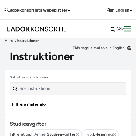
Hoppa till innehållet
Ladokkonsortiets webbplatser
In English
Sök
Öpp
Hem
Instruktioner
This page is available in English
Instruktioner
Hoppa över filter
Sök efter instruktioner
Filtrera material
Studieavgifter
Filtrerat på:
Ämne:
Studieavgifter
Typ:
E-learning