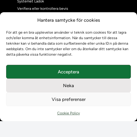
Systemet Ladok
Verifiera eller kontrollera bevis
Kontrollera intyg
Hantera samtycke för cookies
Om oss
Om oss
För att ge en bra upplevelse använder vi teknik som cookies för att lagra
och/eller komma åt enhetsinformation. När du samtycker till dessa
Om Ladokkonsortiet
tekniker kan vi behandla data som surfbeteende eller unika ID:n på denna
Ladokkonsortiet internationellt
webbplats. Om du inte samtycker eller om du återkallar ditt samtycke kan
Vision, strategi och produktplan
detta påverka vissa funktioner negativt.
Teamens sammansättning och arbetet på Ladokkonsortiet
Användarkontakter
Acceptera
Ladokpodden
Policyer och dokument
Neka
Kontakt
Kontakt
Visa preferenser
Kontaktuppgifter till lärosätenas Ladoksupport
Kontaktuppgifter för studenters Ladoksupport
Cookie Policy
Kontaktuppgifter till Ladokkonsortiet
Student
Student