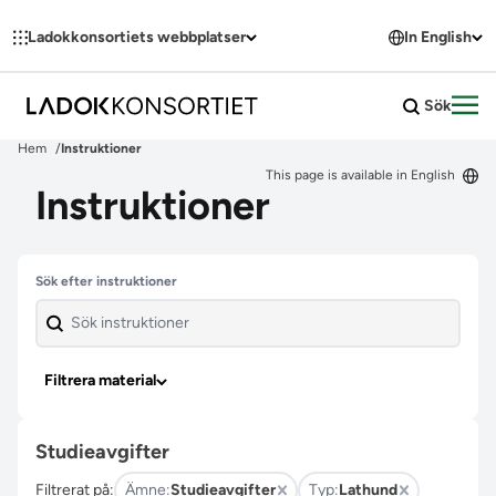
Hoppa till innehållet
Ladokkonsortiets webbplatser
In English
Sök
Öpp
Hem
Instruktioner
This page is available in English
Instruktioner
Hoppa över filter
Sök efter instruktioner
Filtrera material
Studieavgifter
Filtrerat på:
Ämne:
Studieavgifter
Typ:
Lathund