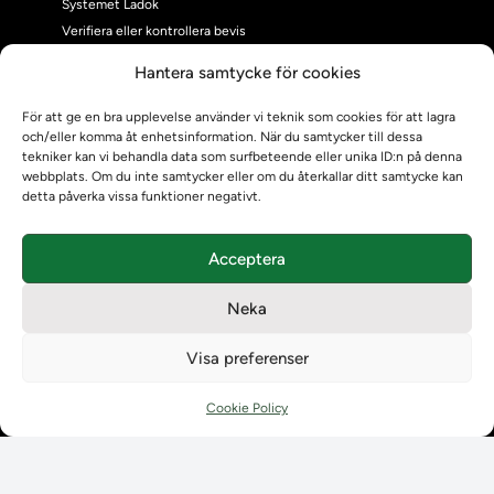
Systemet Ladok
Verifiera eller kontrollera bevis
Kontrollera intyg
Hantera samtycke för cookies
Om oss
Om oss
För att ge en bra upplevelse använder vi teknik som cookies för att lagra
och/eller komma åt enhetsinformation. När du samtycker till dessa
Om Ladokkonsortiet
tekniker kan vi behandla data som surfbeteende eller unika ID:n på denna
Ladokkonsortiet internationellt
webbplats. Om du inte samtycker eller om du återkallar ditt samtycke kan
Vision, strategi och produktplan
detta påverka vissa funktioner negativt.
Teamens sammansättning och arbetet på Ladokkonsortiet
Användarkontakter
Acceptera
Ladokpodden
Policyer och dokument
Neka
Kontakt
Kontakt
Visa preferenser
Kontaktuppgifter till lärosätenas Ladoksupport
Kontaktuppgifter för studenters Ladoksupport
Cookie Policy
Kontaktuppgifter till Ladokkonsortiet
Student
Student