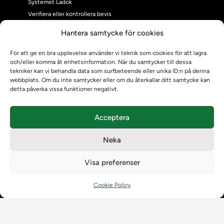
Systemet Ladok
Verifiera eller kontrollera bevis
Kontrollera intyg
Hantera samtycke för cookies
Om oss
Om oss
För att ge en bra upplevelse använder vi teknik som cookies för att lagra
och/eller komma åt enhetsinformation. När du samtycker till dessa
Om Ladokkonsortiet
tekniker kan vi behandla data som surfbeteende eller unika ID:n på denna
Ladokkonsortiet internationellt
webbplats. Om du inte samtycker eller om du återkallar ditt samtycke kan
Vision, strategi och produktplan
detta påverka vissa funktioner negativt.
Teamens sammansättning och arbetet på Ladokkonsortiet
Användarkontakter
Acceptera
Ladokpodden
Policyer och dokument
Neka
Kontakt
Kontakt
Visa preferenser
Kontaktuppgifter till lärosätenas Ladoksupport
Kontaktuppgifter för studenters Ladoksupport
Cookie Policy
Kontaktuppgifter till Ladokkonsortiet
Student
Student