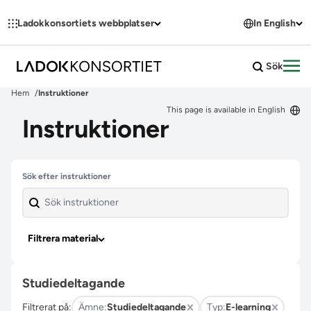
Hoppa till innehållet
Ladokkonsortiets webbplatser
In English
Sök
Öpp
Hem
Instruktioner
This page is available in English
Instruktioner
Hoppa över filter
Sök efter instruktioner
Filtrera material
Studiedeltagande
Filtrerat på:
Ämne:
Studiedeltagande
Typ:
E-learning