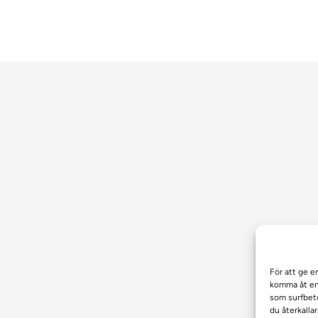
För att ge e
komma åt enh
som surfbete
du återkalla