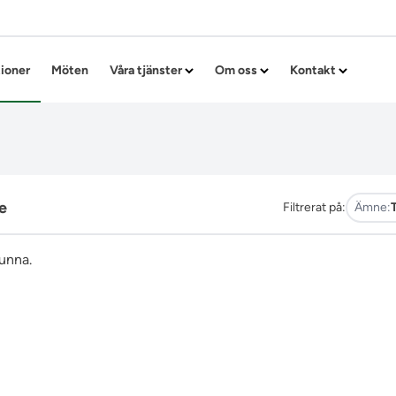
Hoppa till innehållet
tioner
Möten
Våra tjänster
Om oss
Kontakt
e
Filtrerat på:
Ämne:
funna.