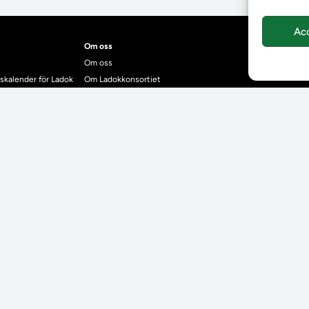
Ac
Om oss
Om oss
skalender för Ladok
Om Ladokkonsortiet
anden
Ladokkonsortiet internationellt
Vision, strategi och produktplan
Teamens sammansättning och arbetet på Ladokkonsortiet
mgrund
Användarkontakter
dok
Ladokpodden
r kontrollera bevis
Policyer och dokument
ntyg
r studenter