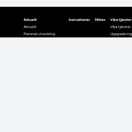
Aktuellt
Instruktioner
Möten
Våra tjänster
Aktuellt
Våra tjänster
Planerad utveckling
Uppgradering
Levererat till Ladok
Driftmeddel
Nyhetsinlägg
NUAK
Individuella studieplaner
Emrex
Utbildningsplanering
Bak- och fra
Systemet La
Verifiera elle
Kontrollera i
Kontakt
Student
Kontakt
Student
Kontaktuppgifter till lärosätenas Ladoksupport
Använda Ladok fö
Kontaktuppgifter för studenters Ladoksupport
Digital examen
Kontaktuppgifter till Ladokkonsortiet
Delning av bevis
Utländska meriter