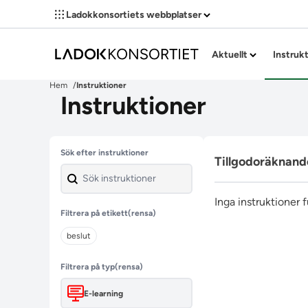
Ladokkonsortiets webbplatser
Aktuellt
Instruk
Hem
Instruktioner
Instruktioner
Hoppa över filter
Sök efter instruktioner
Tillgodoräknand
Inga instruktioner 
Filtrera på etikett
(rensa)
beslut
Filtrera på typ
(rensa)
E-learning