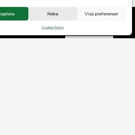
ceptera
Neka
Visa preferenser
Behandling av
personuppgifter
Cookie Policy
Prenumerera på våra
utskick
Tillgänglighetsredogörelse