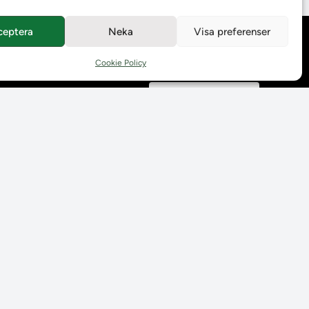
ceptera
Neka
Visa preferenser
Behandling av
personuppgifter
Cookie Policy
Prenumerera på våra
utskick
Tillgänglighetsredogörelse