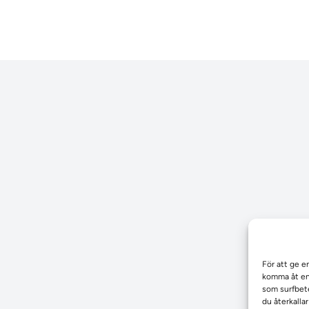
För att ge e
komma åt enh
som surfbete
du återkalla