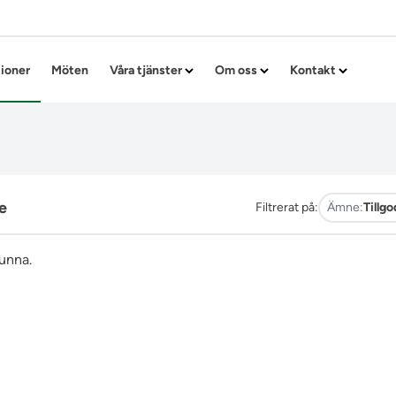
Hoppa till innehållet
tioner
Möten
Våra tjänster
Om oss
Kontakt
e
Filtrerat på:
Ämne:
Tillg
funna.