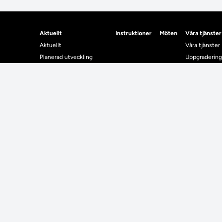
Aktuellt
Instruktioner
Möten
Våra tjänster
Aktuellt
Våra tjänster
Planerad utveckling
Uppgradering
Levererat till Ladok
Driftmeddel
Nyhetsinlägg
NUAK
Individuella studieplaner
Emrex
Utbildningsplanering
Bak- och fra
Systemet La
Verifiera elle
Kontrollera i
Kontakt
Student
Kontakt
Student
Kontaktuppgifter till lärosätenas Ladoksupport
Använda Ladok fö
Kontaktuppgifter för studenters Ladoksupport
Digital examen
Kontaktuppgifter till Ladokkonsortiet
Delning av bevis
Utländska meriter