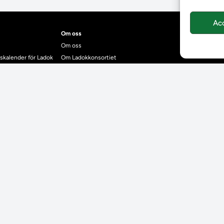
Ac
Om oss
Om oss
skalender för Ladok
Om Ladokkonsortiet
anden
Ladokkonsortiet internationellt
Vision, strategi och produktplan
Teamens sammansättning och arbetet på Ladokkonsortiet
mgrund
Användarkontakter
dok
Ladokpodden
r kontrollera bevis
Policyer och dokument
ntyg
r studenter