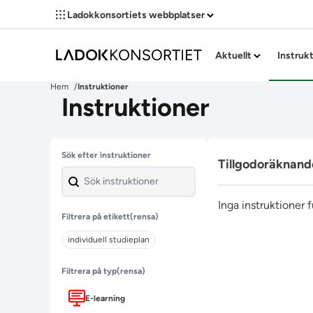
Ladokkonsortiets webbplatser
Aktuellt
Instruk
Hem
Instruktioner
Instruktioner
Hoppa över filter
Sök efter instruktioner
Tillgodoräknand
Inga instruktioner 
Filtrera på etikett
(rensa)
individuell studieplan
Filtrera på typ
(rensa)
E-learning