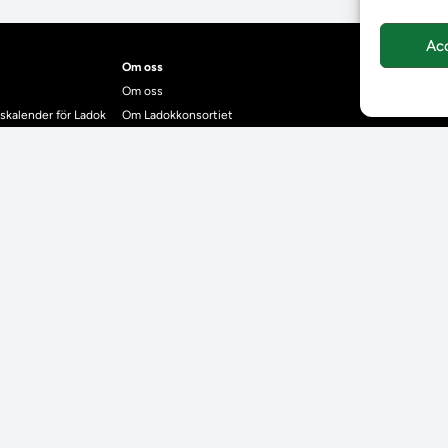
Ac
Om oss
Om oss
skalender för Ladok
Om Ladokkonsortiet
anden
Ladokkonsortiet internationellt
Vision, strategi och produktplan
Teamens sammansättning och arbetet på Ladokkonsortiet
mgrund
Användarkontakter
dok
Ladokpodden
r kontrollera bevis
Policyer och dokument
ntyg
r studenter