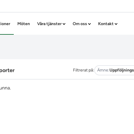
Hoppa till innehållet
tioner
Möten
Våra tjänster
Om oss
Kontakt
porter
Filtrerat på:
Ämne:
Uppföljnings
funna.