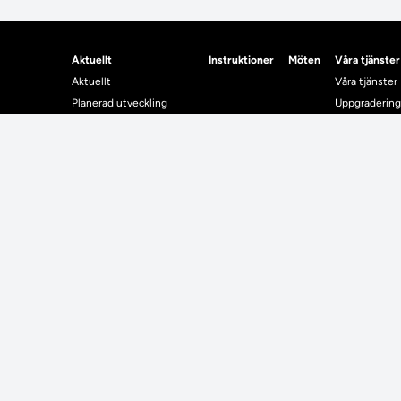
Aktuellt
Instruktioner
Möten
Våra tjänster
Aktuellt
Våra tjänster
Planerad utveckling
Uppgradering
Levererat till Ladok
Driftmeddel
Nyhetsinlägg
NUAK
Individuella studieplaner
Emrex
Utbildningsplanering
Bak- och fra
Systemet La
Verifiera elle
Kontrollera i
Kontakt
Student
Kontakt
Student
Kontaktuppgifter till lärosätenas Ladoksupport
Använda Ladok fö
Kontaktuppgifter för studenters Ladoksupport
Digital examen
Kontaktuppgifter till Ladokkonsortiet
Delning av bevis
Utländska meriter