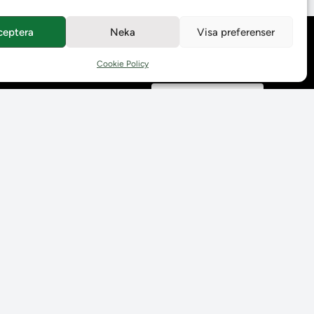
ceptera
Neka
Visa preferenser
Behandling av
personuppgifter
Cookie Policy
Prenumerera på våra
utskick
Tillgänglighetsredogörelse