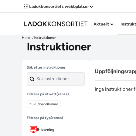
Ladokkonsortiets webbplatser
Aktuellt
Instruk
Hem
Instruktioner
Instruktioner
Hoppa över filter
Sök efter instruktioner
Uppföljningsrap
Inga instruktioner 
Filtrera på etikett
(rensa)
huvudhandledare
Filtrera på typ
(rensa)
E-learning