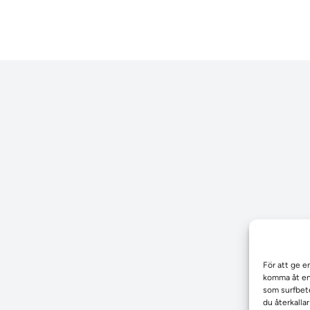
För att ge e
komma åt enh
som surfbete
du återkalla