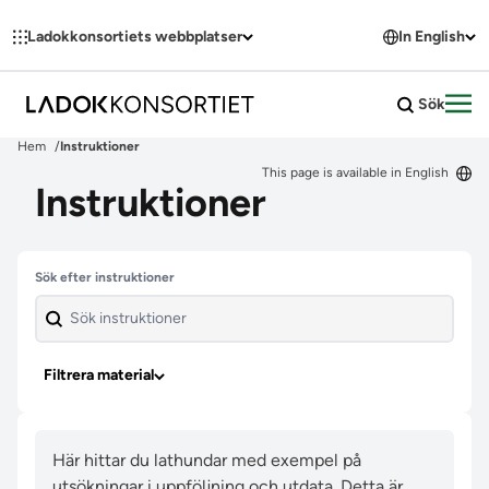
Hoppa till innehållet
Ladokkonsortiets webbplatser
In English
Sök
Öpp
Hem
Instruktioner
This page is available in English
Instruktioner
Hoppa över filter
Sök efter instruktioner
Filtrera material
Här hittar du lathundar med exempel på
utsökningar i uppföljning och utdata. Detta är