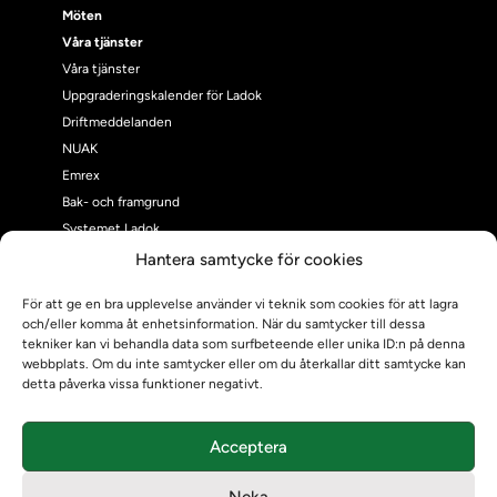
Möten
Våra tjänster
Våra tjänster
Uppgraderingskalender för Ladok
Driftmeddelanden
NUAK
Emrex
Bak- och framgrund
Systemet Ladok
Verifiera eller kontrollera bevis
Hantera samtycke för cookies
Kontrollera intyg
För att ge en bra upplevelse använder vi teknik som cookies för att lagra
Om oss
och/eller komma åt enhetsinformation. När du samtycker till dessa
Om oss
tekniker kan vi behandla data som surfbeteende eller unika ID:n på denna
Om Ladokkonsortiet
webbplats. Om du inte samtycker eller om du återkallar ditt samtycke kan
detta påverka vissa funktioner negativt.
Ladokkonsortiet internationellt
Vision, strategi och produktplan
Teamens sammansättning och arbetet på Ladokkonsortiet
Acceptera
Användarkontakter
Neka
Ladokpodden