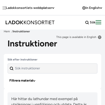
Hoppa till innehållet
Ladokkonsortiets webbplatser
In English
Sök
Öpp
Hem
Instruktioner
This page is available in English
Instruktioner
Hoppa över filter
Sök efter instruktioner
Filtrera material
Här hittar du lathundar med exempel på
utsökningar i uppföljning och utdata. Detta är