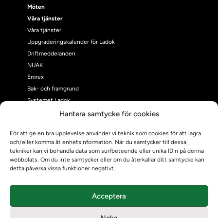
Möten
Våra tjänster
Våra tjänster
Uppgraderingskalender för Ladok
Driftmeddelanden
NUAK
Emrex
Bak- och framgrund
Systemet Ladok
Verifiera eller kontrollera bevis
Hantera samtycke för cookies
Kontrollera intyg
För att ge en bra upplevelse använder vi teknik som cookies för att lagra
Om oss
och/eller komma åt enhetsinformation. När du samtycker till dessa
Om oss
tekniker kan vi behandla data som surfbeteende eller unika ID:n på denna
Om Ladokkonsortiet
webbplats. Om du inte samtycker eller om du återkallar ditt samtycke kan
detta påverka vissa funktioner negativt.
Ladokkonsortiet internationellt
Vision, strategi och produktplan
Teamens sammansättning och arbetet på Ladokkonsortiet
Acceptera
Användarkontakter
Neka
Ladokpodden