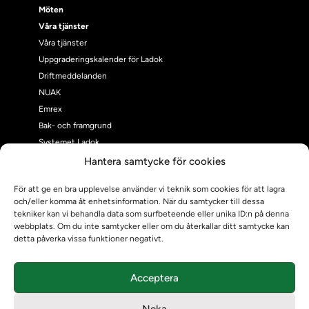
Möten
Våra tjänster
Våra tjänster
Uppgraderingskalender för Ladok
Driftmeddelanden
NUAK
Emrex
Bak- och framgrund
Systemet Ladok
Verifiera eller kontrollera bevis
Hantera samtycke för cookies
Kontrollera intyg
För att ge en bra upplevelse använder vi teknik som cookies för att lagra
Om oss
och/eller komma åt enhetsinformation. När du samtycker till dessa
Om oss
tekniker kan vi behandla data som surfbeteende eller unika ID:n på denna
Om Ladokkonsortiet
webbplats. Om du inte samtycker eller om du återkallar ditt samtycke kan
detta påverka vissa funktioner negativt.
Ladokkonsortiet internationellt
Vision, strategi och produktplan
Teamens sammansättning och arbetet på Ladokkonsortiet
Acceptera
Användarkontakter
Neka
Ladokpodden