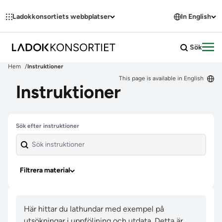
Hoppa till innehållet
Ladokkonsortiets webbplatser
In English
Sök
Öpp
Hem
Instruktioner
This page is available in English
Instruktioner
Hoppa över filter
Sök efter instruktioner
Filtrera material
Här hittar du lathundar med exempel på
utsökningar i uppföljning och utdata. Detta är